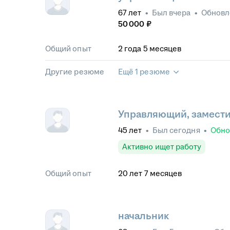
67
лет
•
Был
вчера
•
Обнов
50 000
₽
Общий опыт
2
года
5
месяцев
Другие резюме
Ещё 1 резюме
Управляющий, замести
45
лет
•
Был
сегодня
•
Обн
Активно ищет работу
Общий опыт
20
лет
7
месяцев
начальник