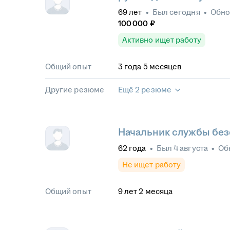
69
лет
•
Был
сегодня
•
Обн
100 000
₽
Активно ищет работу
Общий опыт
3
года
5
месяцев
Другие резюме
Ещё 2 резюме
Начальник службы без
62
года
•
Был
4 августа
•
Об
Не ищет работу
Общий опыт
9
лет
2
месяца