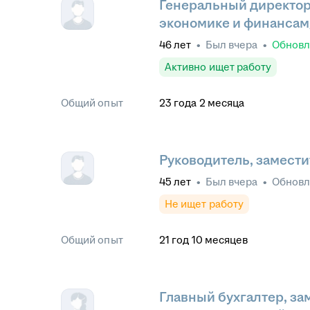
Генеральный директор
экономике и финансам
46
лет
•
Был
вчера
•
Обнов
Активно ищет работу
Общий опыт
23
года
2
месяца
Руководитель, замести
45
лет
•
Был
вчера
•
Обнов
Не ищет работу
Общий опыт
21
год
10
месяцев
Главный бухгалтер, за