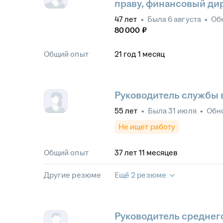
праву, финансовый ди
47
лет
•
Была
6 августа
•
Об
80 000
₽
Общий опыт
21
год
1
месяц
Руководитель службы 
55
лет
•
Была
31 июля
•
Обн
Не ищет работу
Общий опыт
37
лет
11
месяцев
Другие резюме
Ещё 2 резюме
Руководитель среднег