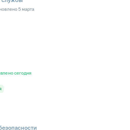
й службы
новлено
5 марта
овлено
сегодня
я
безопасности