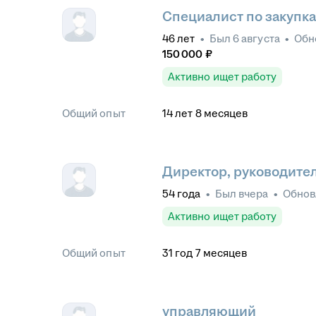
Специалист по закупк
46
лет
•
Был
6 августа
•
Обн
150 000
₽
Активно ищет работу
Общий опыт
14
лет
8
месяцев
Директор, руководите
54
года
•
Был
вчера
•
Обно
Активно ищет работу
Общий опыт
31
год
7
месяцев
управляющий