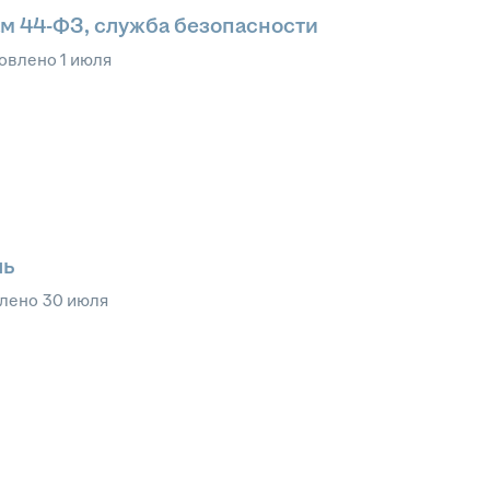
ам 44-ФЗ, служба безопасности
овлено
1 июля
ль
влено
30 июля