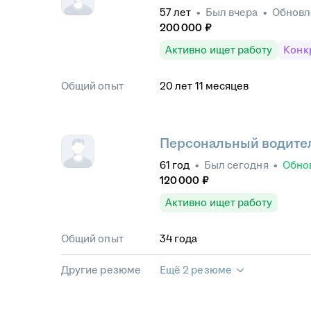
57
лет
•
Был
вчера
•
Обнов
200 000
₽
Активно ищет работу
Конк
Общий опыт
20
лет
11
месяцев
Персональный водител
61
год
•
Был
сегодня
•
Обно
120 000
₽
Активно ищет работу
Общий опыт
34
года
Другие резюме
Ещё 2 резюме