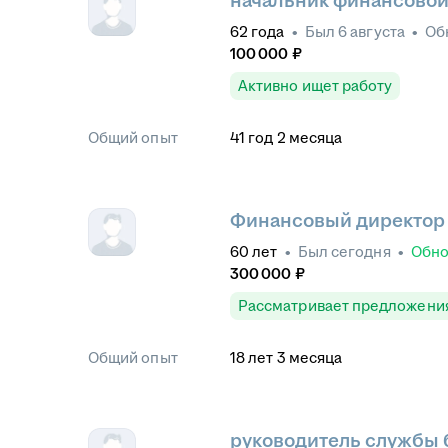
начальник финансово
62
года
•
Был
6 августа
•
Об
100 000
₽
Активно ищет работу
Общий опыт
41
год
2
месяца
Финансовый директор
60
лет
•
Был
сегодня
•
Обн
300 000
₽
Рассматривает предложени
Общий опыт
18
лет
3
месяца
руководитель службы 