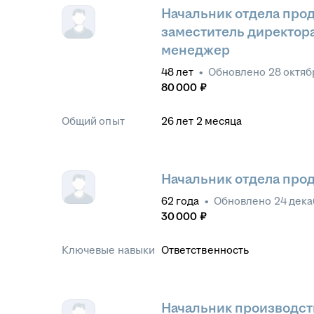
Начальник отдела прод
заместитель директора
менеджер
48
лет
•
Обновлено
28 октяб
80 000
₽
Общий опыт
26
лет
2
месяца
Начальник отдела прод
62
года
•
Обновлено
24 дека
30 000
₽
Ключевые навыки
Ответственность
Начальник производств