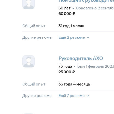
Помощник руководител
60
лет
•
Обновлено
2 сентяб
60 000
₽
Общий опыт
31
год
1
месяц
Другие резюме
Ещё 2 резюме
Руководитель АХО
73
года
•
Был
1 февраля 202
25 000
₽
Общий опыт
33
года
4
месяца
Другие резюме
Ещё 7 резюме