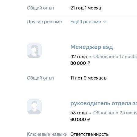
Общий опыт
21
год
1
месяц
Другие резюме
Ещё 1 резюме
Менеджер вэд
42
года
•
Обновлено
17 нояб
80 000
₽
Общий опыт
11
лет
9
месяцев
руководитель отдела з
53
года
•
Обновлено
25 июля
60 000
₽
Ключевые навыки
Ответственность