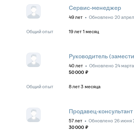
Сервис-менеджер
49
лет
•
Обновлено
20 апрел
Общий опыт
19
лет
1
месяц
Руководитель (замести
40
лет
•
Обновлено
24 март
50 000
₽
Общий опыт
8
лет
3
месяца
Продавец-консультант
57
лет
•
Обновлено
26 июня 
30 000
₽