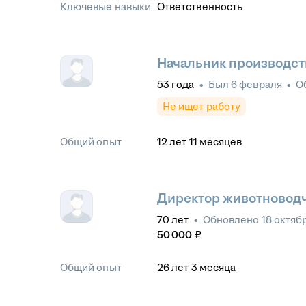
Ключевые навыки
Ответственность
Начальник производств
53
года
•
Был
6 февраля
•
О
Не ищет работу
Общий опыт
12
лет
11
месяцев
Директор животноводч
70
лет
•
Обновлено
18 октяб
50 000
₽
Общий опыт
26
лет
3
месяца