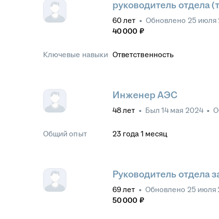
руководитель отдела (
60
лет
•
Обновлено
25 июля
40 000
₽
Ключевые навыки
Ответственность
Инженер АЭС
48
лет
•
Был
14 мая 2024
•
О
Общий опыт
23
года
1
месяц
Руководитель отдела з
69
лет
•
Обновлено
25 июля 
50 000
₽