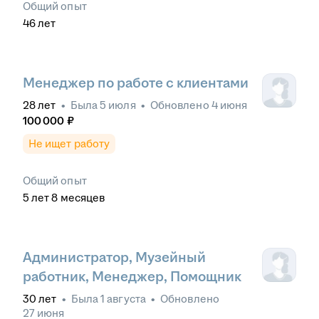
Общий опыт
46
лет
Менеджер по работе с клиентами
28
лет
•
Была
5 июля
•
Обновлено
4 июня
100 000
₽
Не ищет работу
Общий опыт
5
лет
8
месяцев
Администратор, Музейный
работник, Менеджер, Помощник
30
лет
•
Была
1 августа
•
Обновлено
27 июня