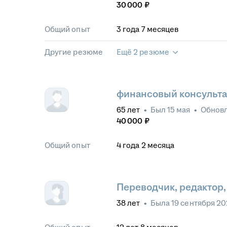
30 000
₽
Общий опыт
3
года
7
месяцев
Другие резюме
Ещё 2 резюме
финансовый консульта
65
лет
•
Был
15 мая
•
Обнов
40 000
₽
Общий опыт
4
года
2
месяца
Переводчик, редактор
38
лет
•
Была
19 сентября 2