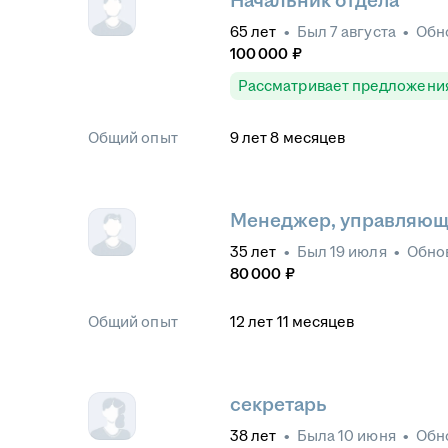
Начальник отдела
65
лет
•
Был
7 августа
•
Обн
100 000
₽
Рассматривает предложени
Общий опыт
9
лет
8
месяцев
Менеджер, управляющ
35
лет
•
Был
19 июля
•
Обно
80 000
₽
Общий опыт
12
лет
11
месяцев
секретарь
38
лет
•
Была
10 июня
•
Обн