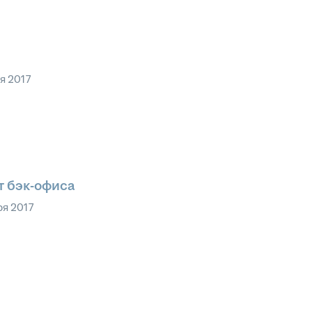
я 2017
т бэк-офиса
ря 2017