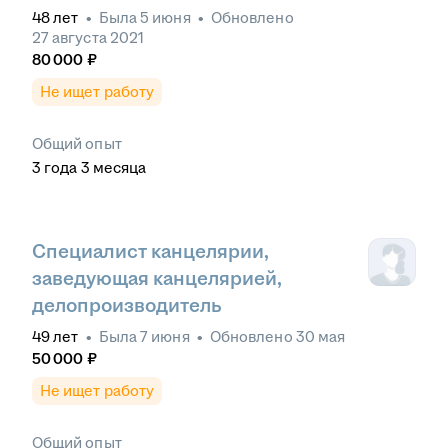
48
лет
•
Была
5 июня
•
Обновлено
27 августа 2021
80 000
₽
Не ищет работу
Общий опыт
3
года
3
месяца
Специалист канцелярии,
заведующая канцелярией,
делопроизводитель
49
лет
•
Была
7 июня
•
Обновлено
30 мая
50 000
₽
Не ищет работу
Общий опыт