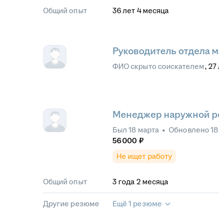
Общий опыт
36
лет
4
месяца
Руководитель отдела м
ФИО скрыто соискателем
,
27
Менеджер наружной р
Был
18 марта
•
Обновлено
18
56 000
₽
Не ищет работу
Общий опыт
3
года
2
месяца
Другие резюме
Ещё 1 резюме