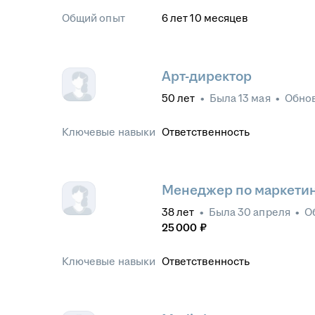
Общий опыт
6
лет
10
месяцев
Арт-директор
50
лет
•
Была
13 мая
•
Обно
Ключевые навыки
Ответственность
Менеджер по маркетин
38
лет
•
Была
30 апреля
•
О
25 000
₽
Ключевые навыки
Ответственность