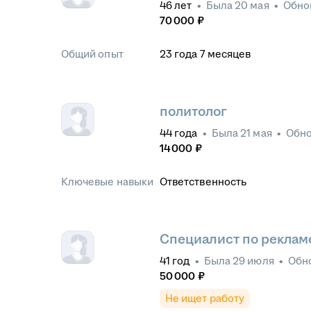
46
лет
•
Была
20 мая
•
Обно
70 000
₽
Общий опыт
23
года
7
месяцев
политолог
44
года
•
Была
21 мая
•
Обн
14 000
₽
Ключевые навыки
Ответственность
Специалист по реклам
41
год
•
Была
29 июля
•
Обн
50 000
₽
Не ищет работу