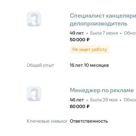
Специалист канцеляри
делопроизводитель
49
лет
•
Была
7 июня
•
Обно
50 000
₽
Не ищет работу
Общий опыт
16
лет
10
месяцев
Менеджер по рекламе
46
лет
•
Была
29 мая
•
Обно
60 000
₽
Ключевые навыки
Ответственность