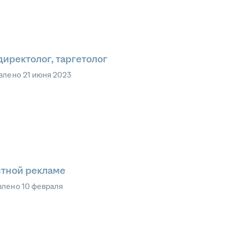
директолог, таргетолог
влено
21 июня 2023
стной рекламе
влено
10 февраля