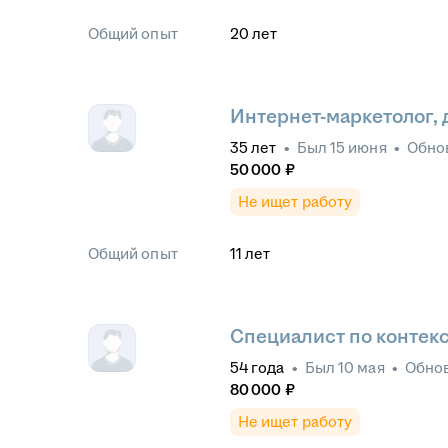
Общий опыт
20
лет
Интернет-маркетолог, 
35
лет
•
Был
15 июня
•
Обно
50 000
₽
Не ищет работу
Общий опыт
11
лет
Специалист по контек
54
года
•
Был
10 мая
•
Обно
80 000
₽
Не ищет работу