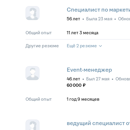
Специалист по маркет
56
лет
•
Была
23 мая
•
Обно
Общий опыт
11
лет
3
месяца
Другие резюме
Ещё 2 резюме
Event-менеджер
46
лет
•
Был
27 мая
•
Обнов
60 000
₽
Общий опыт
1
год
9
месяцев
ведущий специалист о