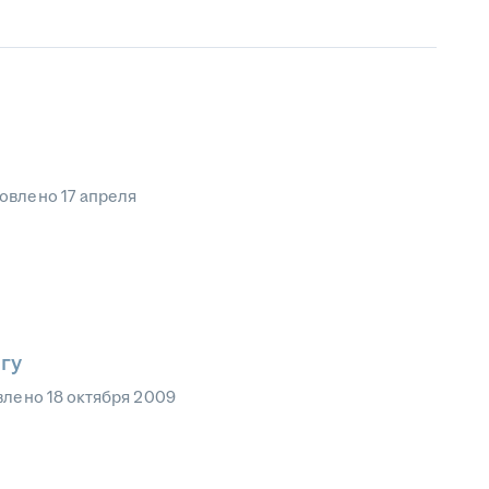
овлено
17 апреля
гу
влено
18 октября 2009