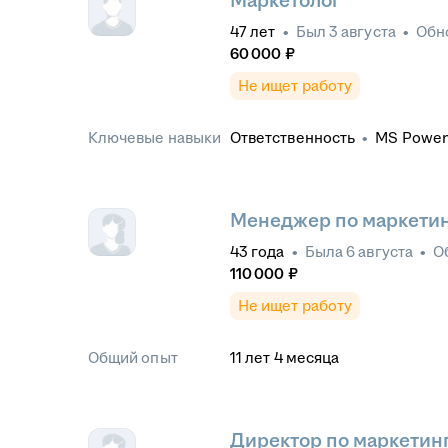
Маркетолог
47
лет
•
Был
3 августа
•
Обн
60 000
₽
Не ищет работу
Ключевые навыки
Ответственность
•
MS Power
Маркетинговые исследовани
Менеджер по маркетин
43
года
•
Была
6 августа
•
О
110 000
₽
Не ищет работу
Общий опыт
11
лет
4
месяца
Директор по маркетинг