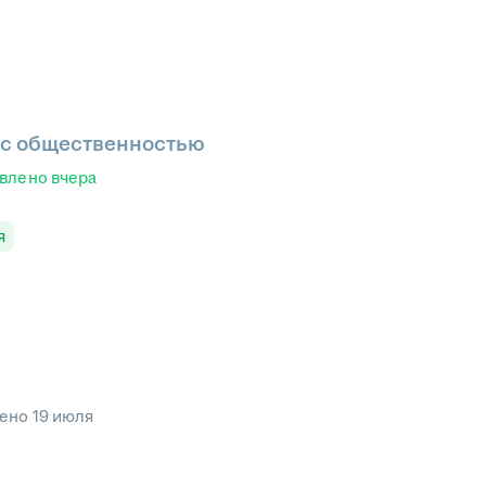
 с общественностью
влено
вчера
я
лено
19 июля