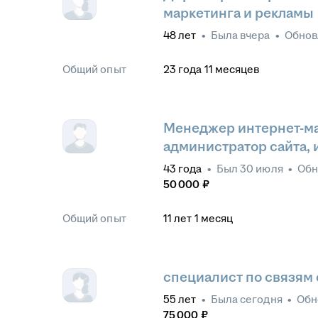
маркетинга и рекламы
48
лет
•
Была
вчера
•
Обно
Общий опыт
23
года
11
месяцев
Менеджер интернет-ма
администратор сайта, 
43
года
•
Был
30 июля
•
Обн
50 000
₽
Общий опыт
11
лет
1
месяц
специалист по связям
55
лет
•
Была
сегодня
•
Обн
75 000
₽