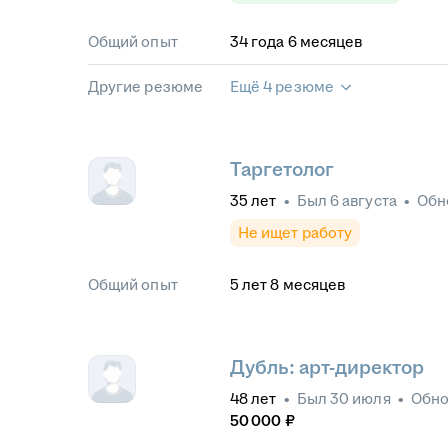
Общий опыт
34
года
6
месяцев
Другие резюме
Ещё 4 резюме
Таргетолог
35
лет
•
Был
6 августа
•
Обн
Не ищет работу
Общий опыт
5
лет
8
месяцев
Дубль: арт-директор
48
лет
•
Был
30 июля
•
Обн
50 000
₽