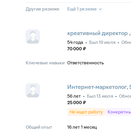
Другие резюме
Ещё 1 резюме
креативный директор ,
54
года
•
Был
19 июля
•
Обн
70 000
₽
Ключевые навыки
Ответственность
Интернет-маркетолог,
56
лет
•
Был
13 июля
•
Обно
25 000
₽
Не ищет работу
Конкретны
Общий опыт
16
лет
1
месяц