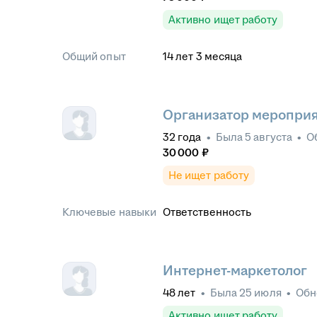
Активно ищет работу
Общий опыт
14
лет
3
месяца
Организатор меропри
32
года
•
Была
5 августа
•
О
30 000
₽
Не ищет работу
Ключевые навыки
Ответственность
Интернет-маркетолог
48
лет
•
Была
25 июля
•
Обн
Активно ищет работу