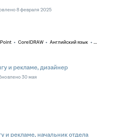
овлено
8 февраля 2025
Point
•
CorelDRAW
•
Английский язык
•
я
•
Анализ данных
гу и рекламе, дизайнер
бновлено
30 мая
у и рекламе, начальник отдела