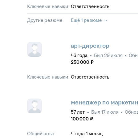
Ключевые навыки
Ответственность
Другие резюме
Ещё 1 резюме
арт-директор
43
года
•
Был
29 июля
•
Обн
250 000
₽
Ключевые навыки
Ответственность
менеджер по маркетин
57
лет
•
Был
17 июля
•
Обно
100 000
₽
Общий опыт
4
года
1
месяц