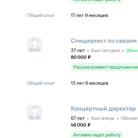
Общий опыт
17
лет
9
месяцев
Специалист по связям
37
лет
•
Был
сегодня
•
Обно
80 000
₽
Рассматривает предложени
Общий опыт
13
лет
6
месяцев
Концертный директор
67
лет
•
Был
вчера
•
Обнов
45 000
₽
Активно ищет работу