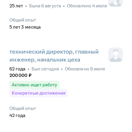
25
лет
•
Была
6 августа
•
Обновлено
4 июля
Общий опыт
5
лет
3
месяца
технический директор, главный
инженер, начальник цеха
62
года
•
Был
сегодня
•
Обновлено
9 июля
200 000
₽
Активно ищет работу
Конкретные достижения
Общий опыт
42
года