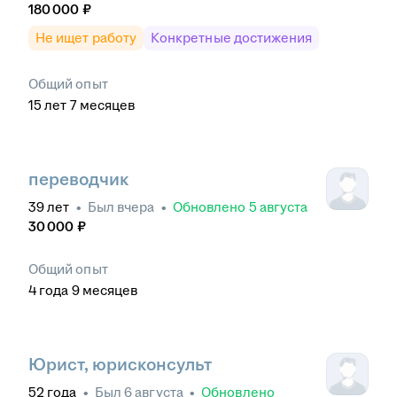
180 000
₽
Не ищет работу
Конкретные достижения
Общий опыт
15
лет
7
месяцев
переводчик
39
лет
•
Был
вчера
•
Обновлено
5 августа
30 000
₽
Общий опыт
4
года
9
месяцев
Юрист, юрисконсульт
52
года
•
Был
6 августа
•
Обновлено