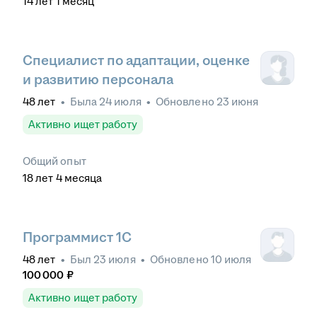
14
лет
1
месяц
Специалист по адаптации, оценке
и развитию персонала
48
лет
•
Была
24 июля
•
Обновлено
23 июня
Активно ищет работу
Общий опыт
18
лет
4
месяца
Программист 1С
48
лет
•
Был
23 июля
•
Обновлено
10 июля
100 000
₽
Активно ищет работу