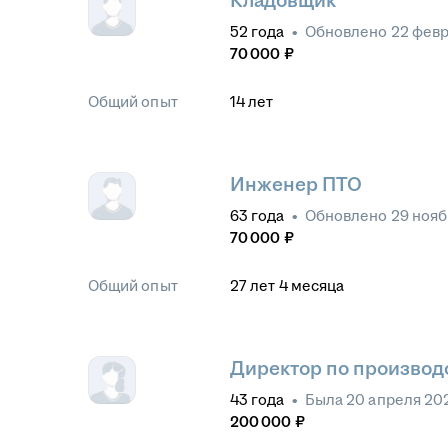
Кладовщик
52
года
•
Обновлено
22 февр
70 000
₽
Общий опыт
14
лет
Инженер ПТО
63
года
•
Обновлено
29 нояб
70 000
₽
Общий опыт
27
лет
4
месяца
Директор по производ
43
года
•
Была
20 апреля 20
200 000
₽