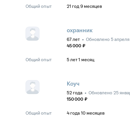
Общий опыт
21
год
9
месяцев
охранник
67
лет
•
Обновлено
5 апреля
45 000
₽
Общий опыт
5
лет
1
месяц
Коуч
52
года
•
Обновлено
25 янва
150 000
₽
Общий опыт
4
года
10
месяцев