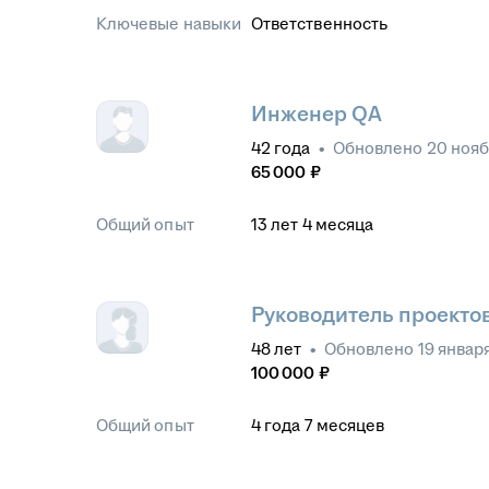
Ключевые навыки
Ответственность
Инженер QA
42
года
•
Обновлено
20 нояб
65 000
₽
Общий опыт
13
лет
4
месяца
Руководитель проекто
48
лет
•
Обновлено
19 январ
100 000
₽
Общий опыт
4
года
7
месяцев