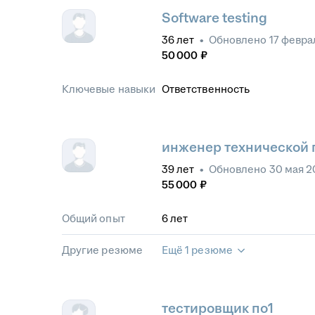
Software testing
36
лет
•
Обновлено
17 февра
50 000
₽
Ключевые навыки
Ответственность
инженер технической
39
лет
•
Обновлено
30 мая 2
55 000
₽
Общий опыт
6
лет
Другие резюме
Ещё 1 резюме
тестировщик по1