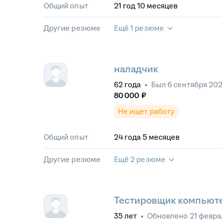
Общий опыт
21
год
10
месяцев
Другие резюме
Ещё 1 резюме
наладчик
62
года
•
Был
6 сентября 20
80 000
₽
Не ищет работу
Общий опыт
24
года
5
месяцев
Другие резюме
Ещё 2 резюме
Тестировщик компьют
35
лет
•
Обновлено
21 февра