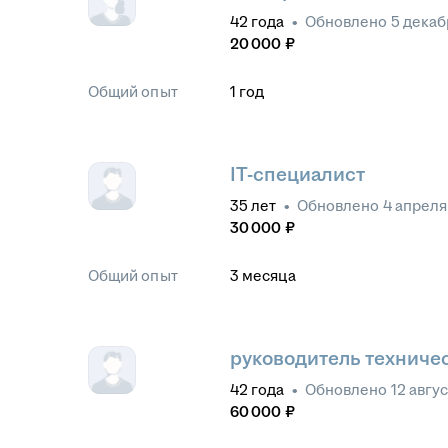
42
года
•
Обновлено
5 декаб
20 000
₽
Общий опыт
1
год
IT-специалист
35
лет
•
Обновлено
4 апреля
30 000
₽
Общий опыт
3
месяца
руководитель техниче
42
года
•
Обновлено
12 авгу
60 000
₽