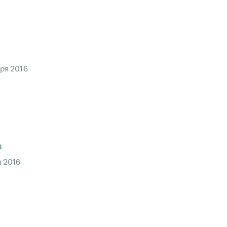
ря 2016
в
я 2016