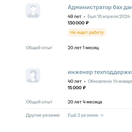
Администратор бах да
49
лет
•
Был
18 апреля 2024
130 000
₽
Не ищет работу
Общий опыт
20
лет
1
месяц
инженер техподдержк
40
лет
•
Обновлено
14 январ
15 000
₽
Общий опыт
20
лет
4
месяца
Другие резюме
Ещё 2 резюме