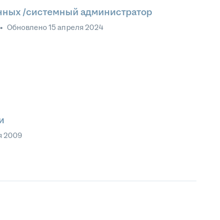
нных /системный администратор
•
Обновлено
15 апреля 2024
и
я 2009