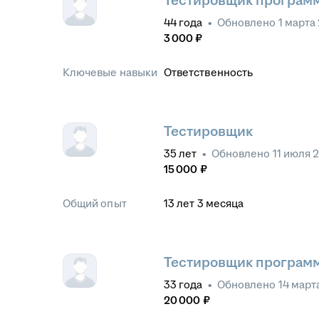
Тестировщик програм
44
года
•
Обновлено
1 марта
3 000
₽
Ключевые навыки
Ответственность
Тестировщик
35
лет
•
Обновлено
11 июля 
15 000
₽
Общий опыт
13
лет
3
месяца
Тестировщик програм
33
года
•
Обновлено
14 март
20 000
₽