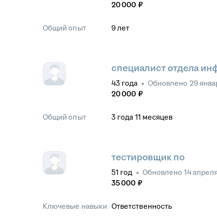
20 000
₽
Общий опыт
9
лет
специалист отдела ин
43
года
•
Обновлено
29 янва
20 000
₽
Общий опыт
3
года
11
месяцев
тестировщик по
51
год
•
Обновлено
14 апрел
35 000
₽
Ключевые навыки
Ответственность