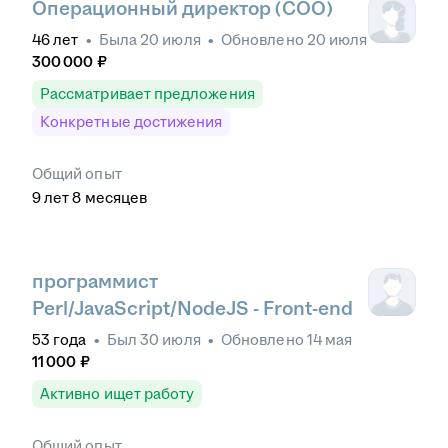
Операционный директор (COO)
46
лет
•
Была
20 июля
•
Обновлено
20 июля
300 000
₽
Рассматривает предложения
Конкретные достижения
Общий опыт
9
лет
8
месяцев
программист
Perl/JavaScript/NodeJS - Front-end
53
года
•
Был
30 июля
•
Обновлено
14 мая
11 000
₽
Активно ищет работу
Общий опыт