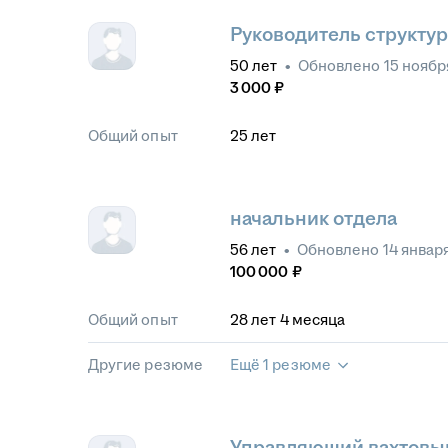
Руководитель структу
50
лет
•
Обновлено
15 ноябр
3 000
₽
Общий опыт
25
лет
начальник отдела
56
лет
•
Обновлено
14 январ
100 000
₽
Общий опыт
28
лет
4
месяца
Другие резюме
Ещё 1 резюме
Управляющий вахтовы