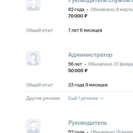
Руководитель службы 
62
года
•
Обновлено
8 марта
70 000
₽
Общий опыт
7
лет
6
месяцев
Администратор
56
лет
•
Обновлено
27 февра
50 000
₽
Общий опыт
23
года
9
месяцев
Другие резюме
Ещё 1 резюме
Руководитель
52
года
•
Обновлено
19 янва