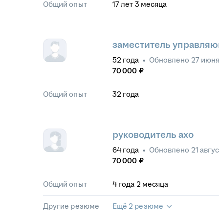
Общий опыт
17
лет
3
месяца
заместитель управля
52
года
•
Обновлено
27 июня
70 000
₽
Общий опыт
32
года
руководитель ахо
64
года
•
Обновлено
21 авгу
70 000
₽
Общий опыт
4
года
2
месяца
Другие резюме
Ещё 2 резюме