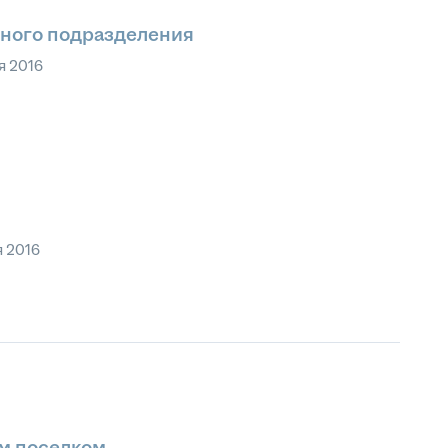
рного подразделения
я 2016
я 2016
м поселком