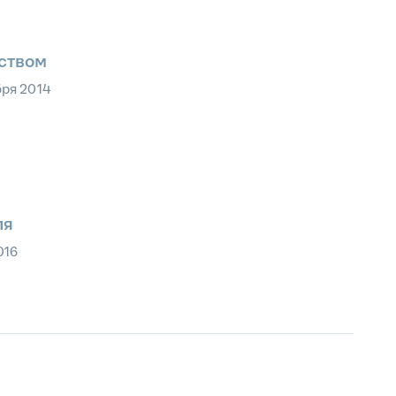
ством
бря 2014
ля
016