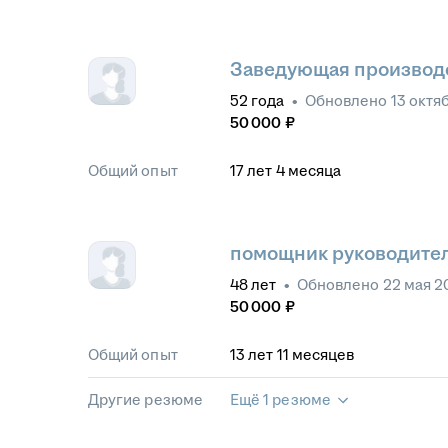
Заведующая производ
52
года
•
Обновлено
13 октя
50 000
₽
Общий опыт
17
лет
4
месяца
помощник руководите
48
лет
•
Обновлено
22 мая 2
50 000
₽
Общий опыт
13
лет
11
месяцев
Другие резюме
Ещё 1 резюме