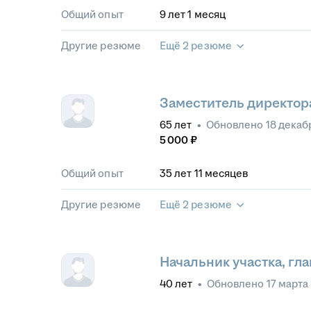
Общий опыт
9
лет
1
месяц
Другие резюме
Ещё 2 резюме
Заместитель директор
65
лет
•
Обновлено
18 декаб
5 000
₽
Общий опыт
35
лет
11
месяцев
Другие резюме
Ещё 2 резюме
Начальник участка, г
40
лет
•
Обновлено
17 марта