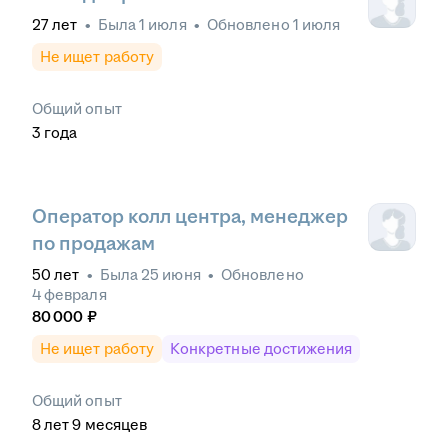
27
лет
•
Была
1 июля
•
Обновлено
1 июля
Не ищет работу
Общий опыт
3
года
Оператор колл центра, менеджер
по продажам
50
лет
•
Была
25 июня
•
Обновлено
4 февраля
80 000
₽
Не ищет работу
Конкретные достижения
Общий опыт
8
лет
9
месяцев