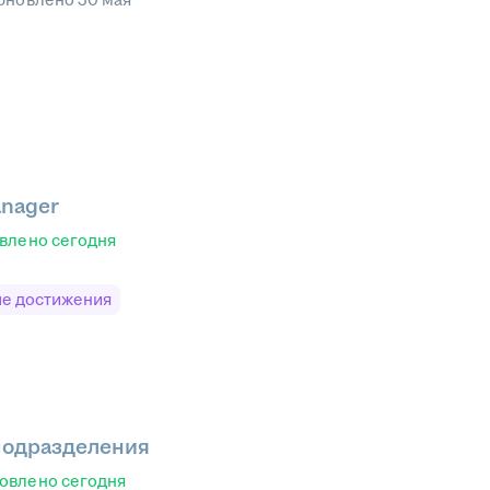
anager
влено
сегодня
е достижения
 подразделения
овлено
сегодня