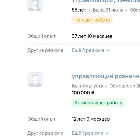
Управляющий, замести
55
лет
•
Была
31 июля
•
Обн
Не ищет работу
Общий опыт
37
лет
10
месяцев
Другие резюме
Ещё 2 резюме
управляющий розничн
Был
3 августа
•
Обновлено
2
100 000
₽
Активно ищет работу
Общий опыт
12
лет
9
месяцев
Другие резюме
Ещё 1 резюме