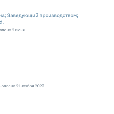
на; Заведующий производством;
d.
влено
2 июня
новлено
21 ноября 2023