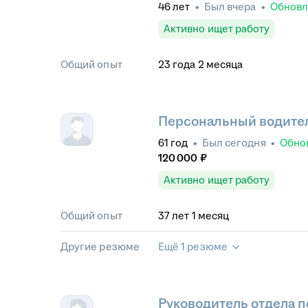
46
лет
•
Был
вчера
•
Обнов
Активно ищет работу
Общий опыт
23
года
2
месяца
Персональный водител
61
год
•
Был
сегодня
•
Обно
120 000
₽
Активно ищет работу
Общий опыт
37
лет
1
месяц
Другие резюме
Ещё 1 резюме
Руководитель отдела п