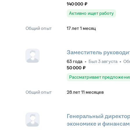
140 000
₽
Активно ищет работу
Общий опыт
17
лет
1
месяц
Заместитель руководи
63
года
•
Был
3 августа
•
Об
50 000
₽
Рассматривает предложени
Общий опыт
28
лет
11
месяцев
Генеральный директор
экономике и финансам