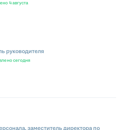
лено
4 августа
ь руководителя
влено
сегодня
ерсонала, заместитель директора по