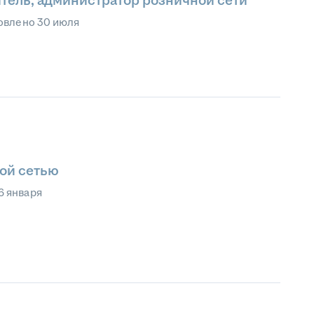
тель, администратор розничной сети
овлено
30 июля
ой сетью
6 января