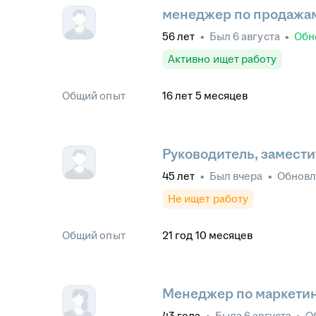
менеджер по продажам
56
лет
•
Был
6 августа
•
Обн
Активно ищет работу
Общий опыт
16
лет
5
месяцев
Руководитель, замести
45
лет
•
Был
вчера
•
Обнов
Не ищет работу
Общий опыт
21
год
10
месяцев
Менеджер по маркетин
43
года
•
Была
6 августа
•
О