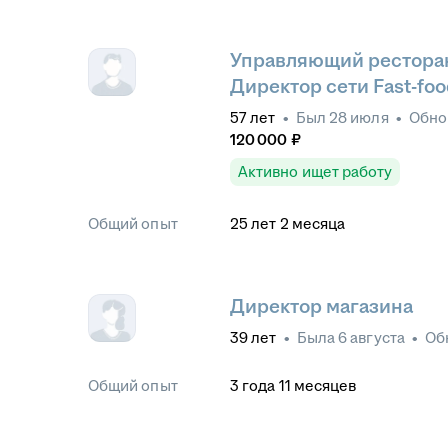
Управляющий рестора
Директор сети Fast-foo
57
лет
•
Был
28 июля
•
Обно
120 000
₽
Активно ищет работу
Общий опыт
25
лет
2
месяца
Директор магазина
39
лет
•
Была
6 августа
•
Об
Общий опыт
3
года
11
месяцев