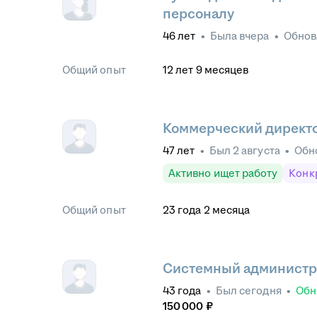
персоналу
46
лет
•
Была
вчера
•
Обно
Общий опыт
12
лет
9
месяцев
Коммерческий директо
47
лет
•
Был
2 августа
•
Обн
Активно ищет работу
Конк
Общий опыт
23
года
2
месяца
Системный администр
43
года
•
Был
сегодня
•
Обн
150 000
₽