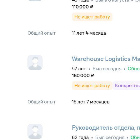
110 000
₽
Не ищет работу
Общий опыт
11
лет
4
месяца
Warehouse Logistics M
47
лет
•
Был
сегодня
•
Обно
180 000
₽
Не ищет работу
Конкретны
Общий опыт
15
лет
7
месяцев
Руководитель отдела,
62
года
•
Был
сегодня
•
Обн