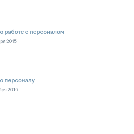
о работе с персоналом
бря 2015
о персоналу
бря 2014