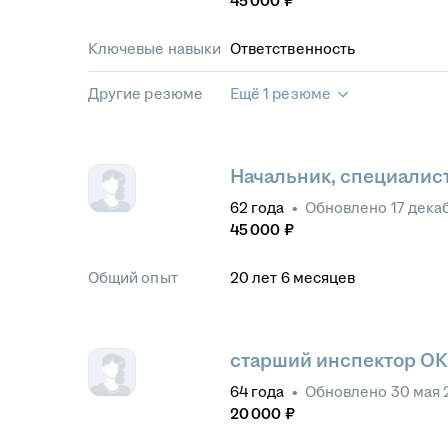
45 000
₽
Ключевые навыки
Ответственность
Другие резюме
Ещё 1 резюме
Начальник, специалист
62
года
•
Обновлено
17 дека
45 000
₽
Общий опыт
20
лет
6
месяцев
старший инспектор ОК
64
года
•
Обновлено
30 мая 
20 000
₽