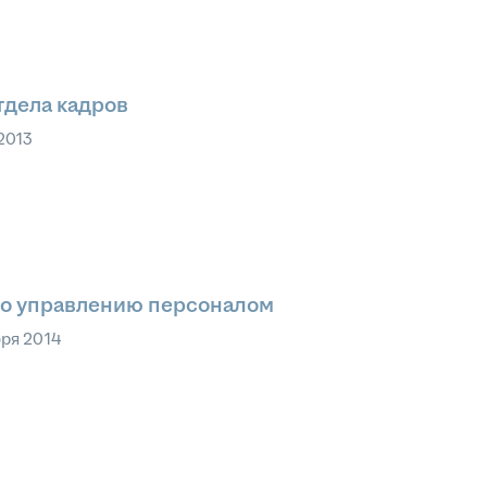
тдела кадров
2013
по управлению персоналом
бря 2014