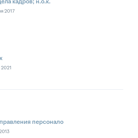
ла кадров; н.о.к.
ря 2017
х
 2021
правления персонало
2013