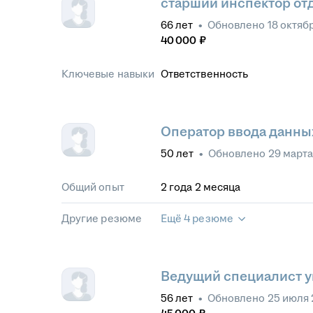
старший инспектор отде
66
лет
•
Обновлено
18 октяб
40 000
₽
Ключевые навыки
Ответственность
Оператор ввода данны
50
лет
•
Обновлено
29 марта
Общий опыт
2
года
2
месяца
Другие резюме
Ещё 4 резюме
Ведущий специалист у
56
лет
•
Обновлено
25 июля 