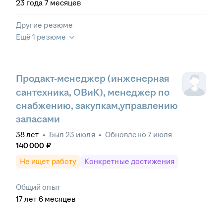
23
года
7
месяцев
Другие резюме
Ещё 1 резюме
Продакт-менеджер (инженерная
сантехника, ОВиК), менеджер по
снабжению, закупкам,управлению
запасами
38
лет
•
Был
23 июля
•
Обновлено
7 июля
140 000
₽
Не ищет работу
Конкретные достижения
Общий опыт
17
лет
6
месяцев