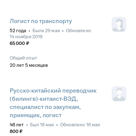
Логист по транспорту
52
года
•
Была
29 мая
•
Обновлено
14 ноября 2019
65 000
₽
Общий опыт
20
лет
5
месяцев
Русско-китайский переводчик
(билингв)-китаист-ВЭД,
специалист по закупкам,
приемщик, логист
48
лет
•
Был
18 мая
•
Обновлено
18 мая
800
₽