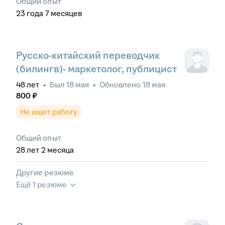
Общий опыт
23
года
7
месяцев
Русско-китайский переводчик
(билингв)- маркетолог, публицист
48
лет
•
Был
18 мая
•
Обновлено
18 мая
800
₽
Не ищет работу
Общий опыт
28
лет
2
месяца
Другие резюме
Ещё 1 резюме