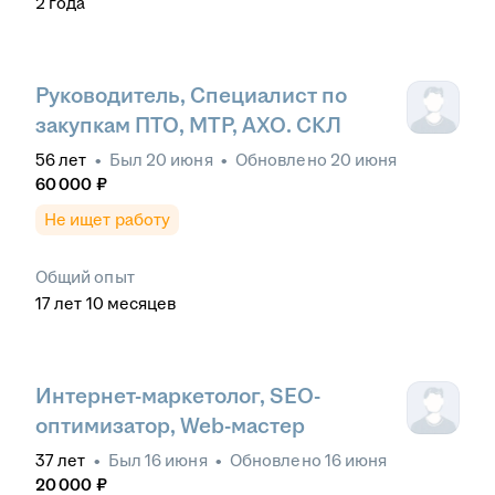
2
года
Руководитель, Специалист по
закупкам ПТО, МТР, АХО. СКЛ
56
лет
•
Был
20 июня
•
Обновлено
20 июня
60 000
₽
Не ищет работу
Общий опыт
17
лет
10
месяцев
Интернет-маркетолог, SEO-
оптимизатор, Web-мастер
37
лет
•
Был
16 июня
•
Обновлено
16 июня
20 000
₽