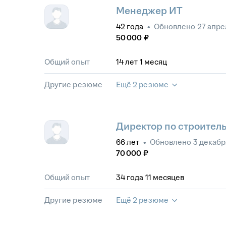
Менеджер ИТ
42
года
•
Обновлено
27 апре
50 000
₽
Общий опыт
14
лет
1
месяц
Другие резюме
Ещё 2 резюме
Директор по строител
66
лет
•
Обновлено
3 декабр
70 000
₽
Общий опыт
34
года
11
месяцев
Другие резюме
Ещё 2 резюме