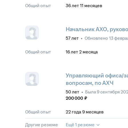
Общий опыт
36
лет
11
месяцев
Начальник АХО, руков
57
лет
•
Обновлено
13 февра
Общий опыт
16
лет
2
месяца
Управляющий офиса/за
вопросам, по АХЧ
50
лет
•
Была
9 сентября 20
200 000
₽
Общий опыт
22
года
9
месяцев
Другие резюме
Ещё 1 резюме