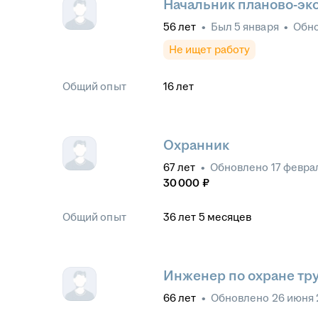
Начальник планово-эк
56
лет
•
Был
5 января
•
Обн
Не ищет работу
Общий опыт
16
лет
Охранник
67
лет
•
Обновлено
17 февра
30 000
₽
Общий опыт
36
лет
5
месяцев
Инженер по охране тр
66
лет
•
Обновлено
26 июня 