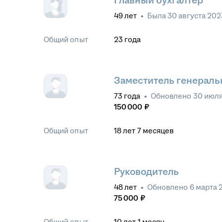
Главный бухгалтер
49
лет
•
Была
30 августа 202
Общий опыт
23
года
Заместитель генераль
73
года
•
Обновлено
30 июля
150 000
₽
Общий опыт
18
лет
7
месяцев
Руководитель
48
лет
•
Обновлено
6 марта 
75 000
₽
Общий опыт
10
лет
1
месяц