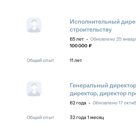
Исполнительный дирек
строительству
65
лет
•
Обновлено
25 январ
100 000
₽
Общий опыт
11
лет
Генеральный директор
директор, директор п
62
года
•
Обновлено
17 октя
Общий опыт
32
года
1
месяц