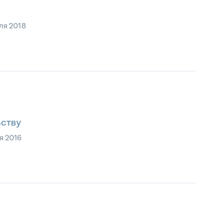
ля 2018
ьству
я 2016