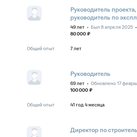
Руководитель проекта,
руководитель по эксп
49
лет
•
Был
8 апреля 2025
80 000
₽
Общий опыт
7
лет
Руководитель
69
лет
•
Обновлено
17 февра
100 000
₽
Общий опыт
41
год
4
месяца
Директор по строитель