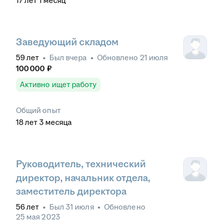
17
лет
1
месяц
Заведующий складом
59
лет
•
Был
вчера
•
Обновлено
21 июля
100 000
₽
Активно ищет работу
Общий опыт
18
лет
3
месяца
Руководитель, технический
директор, начальник отдела,
заместитель директора
56
лет
•
Был
31 июля
•
Обновлено
25 мая 2023