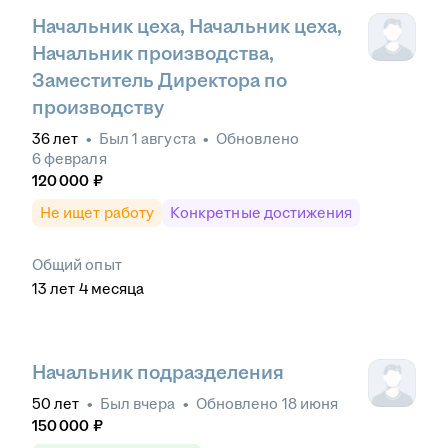
Начальник цеха, Начальник цеха,
Начальник производства,
Заместитель Директора по
производству
36
лет
•
Был
1 августа
•
Обновлено
6 февраля
120 000
₽
Не ищет работу
Конкретные достижения
Общий опыт
13
лет
4
месяца
Начальник подразделения
50
лет
•
Был
вчера
•
Обновлено
18 июня
150 000
₽