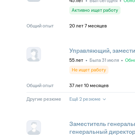
45
лет
•
Был
сегодня
•
Обн
Активно ищет работу
Общий опыт
20
лет
7
месяцев
Управляющий, замести
55
лет
•
Была
31 июля
•
Обн
Не ищет работу
Общий опыт
37
лет
10
месяцев
Другие резюме
Ещё 2 резюме
Заместитель генеральн
генеральный директо