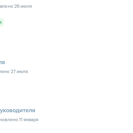
овлено
26 июля
я
ля
лено
27 июля
уководителя
новлено
11 января