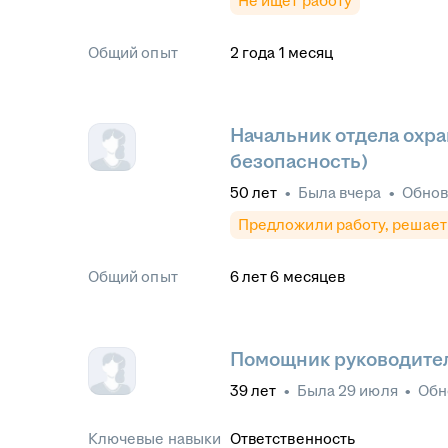
Не ищет работу
Общий опыт
2
года
1
месяц
Начальник отдела охр
безопасность)
50
лет
•
Была
вчера
•
Обно
Предложили работу, решает
Общий опыт
6
лет
6
месяцев
Помощник руководите
39
лет
•
Была
29 июля
•
Обн
Ключевые навыки
Ответственность