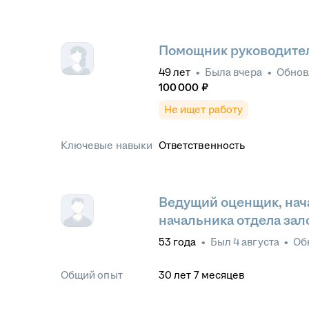
Помощник руководите
49
лет
•
Была
вчера
•
Обно
100 000
₽
Не ищет работу
Ключевые навыки
Ответственность
Ведущий оценщик, нача
начальника отдела зал
53
года
•
Был
4 августа
•
Об
Общий опыт
30
лет
7
месяцев