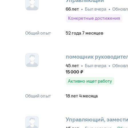
Управляющий
66
лет
•
Был
вчера
•
Обнов
Конкретные достижения
Общий опыт
52
года
7
месяцев
помощник руководите
45
лет
•
Был
вчера
•
Обнов
15 000
₽
Активно ищет работу
Общий опыт
18
лет
4
месяца
Управляющий, замести