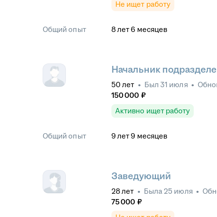
Не ищет работу
Общий опыт
8
лет
6
месяцев
Начальник подраздел
50
лет
•
Был
31 июля
•
Обно
150 000
₽
Активно ищет работу
Общий опыт
9
лет
9
месяцев
Заведующий
28
лет
•
Была
25 июля
•
Обн
75 000
₽