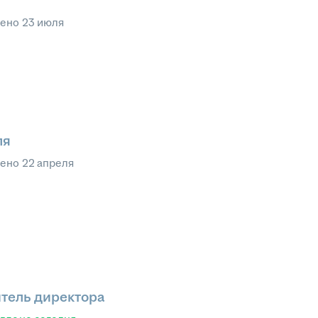
лено
23 июля
ля
лено
22 апреля
тель директора