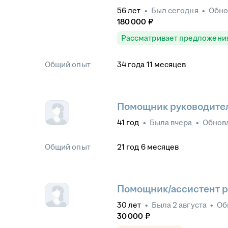
56
лет
•
Был
сегодня
•
Обн
180 000
₽
Рассматривает предложени
Общий опыт
34
года
11
месяцев
Помощник руководите
41
год
•
Была
вчера
•
Обнов
Общий опыт
21
год
6
месяцев
Помощник/ассистент р
30
лет
•
Была
2 августа
•
Об
30 000
₽