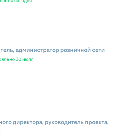
овлено
сегодня
тель, администратор розничной сети
овлено
30 июля
ого директора, руководитель проекта,
р