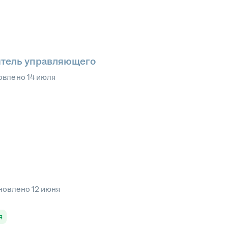
итель управляющего
овлено
14 июля
новлено
12 июня
я