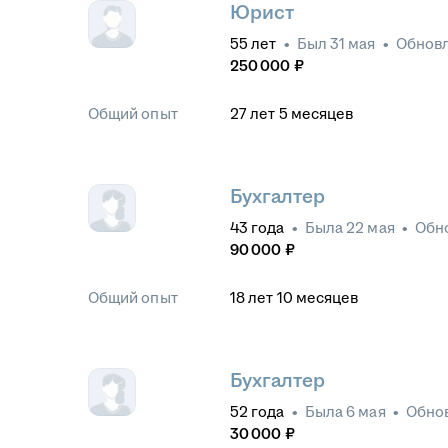
Юрист
55
лет
•
Был
31 мая
•
Обнов
250 000
₽
Общий опыт
27
лет
5
месяцев
Бухгалтер
43
года
•
Была
22 мая
•
Обн
90 000
₽
Общий опыт
18
лет
10
месяцев
Бухгалтер
52
года
•
Была
6 мая
•
Обно
30 000
₽