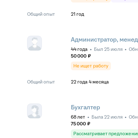
Общий опыт
21
год
Администратор, менед
44
года
•
Был
25 июля
•
Обн
50 000
₽
Не ищет работу
Общий опыт
22
года
4
месяца
Бухгалтер
68
лет
•
Была
22 июля
•
Обн
75 000
₽
Рассматривает предложени