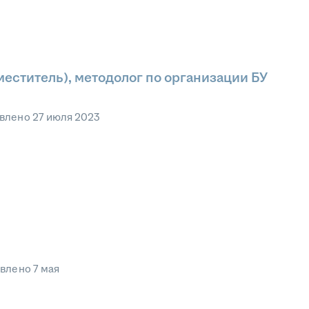
меститель), методолог по организации БУ
влено
27 июля 2023
овлено
7 мая