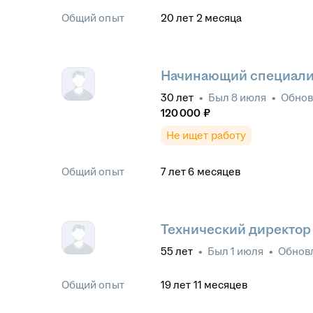
Общий опыт
20
лет
2
месяца
Начинающий специали
30
лет
•
Был
8 июля
•
Обно
120 000
₽
Не ищет работу
Общий опыт
7
лет
6
месяцев
Технический директор
55
лет
•
Был
1 июля
•
Обнов
Общий опыт
19
лет
11
месяцев