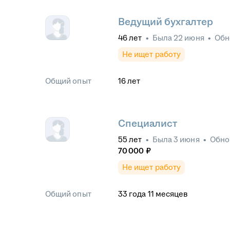
Ведущий бухгалтер
46
лет
•
Была
22 июня
•
Обн
Не ищет работу
Общий опыт
16
лет
Специалист
55
лет
•
Была
3 июня
•
Обно
70 000
₽
Не ищет работу
Общий опыт
33
года
11
месяцев