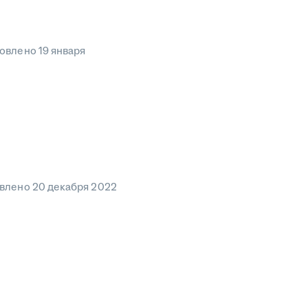
овлено
19 января
влено
20 декабря 2022