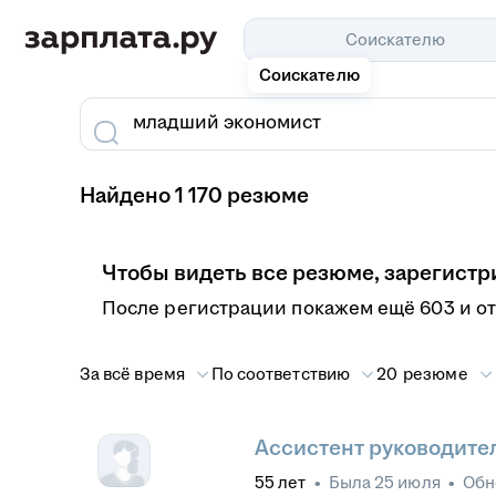
Соискателю
Соискателю
Найдено 1 170 резюме
Чтобы видеть все резюме, зарегистр
После регистрации покажем ещё 603 и о
За всё время
По соответствию
20 резюме
Ассистент руководите
55
лет
•
Была
25 июля
•
Обн