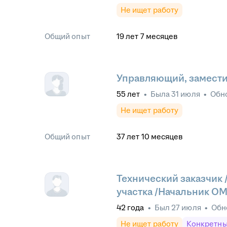
Не ищет работу
Общий опыт
19
лет
7
месяцев
Управляющий, замести
55
лет
•
Была
31 июля
•
Обн
Не ищет работу
Общий опыт
37
лет
10
месяцев
Технический заказчик 
участка /Начальник ОМ
42
года
•
Был
27 июля
•
Обн
Не ищет работу
Конкретны