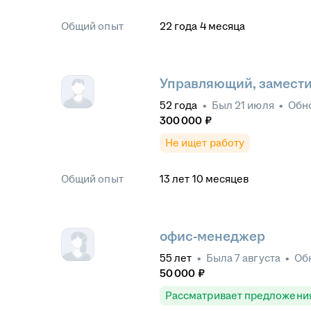
Общий опыт
22
года
4
месяца
Управляющий, замест
52
года
•
Был
21 июля
•
Обн
300 000
₽
Не ищет работу
Общий опыт
13
лет
10
месяцев
офис-менеджер
55
лет
•
Была
7 августа
•
Об
50 000
₽
Рассматривает предложени