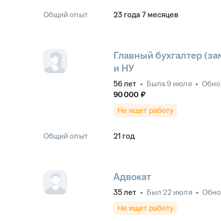
Общий опыт
23
года
7
месяцев
Главный бухгалтер (за
и НУ
56
лет
•
Была
9 июля
•
Обно
90 000
₽
Не ищет работу
Общий опыт
21
год
Адвокат
35
лет
•
Был
22 июля
•
Обн
Не ищет работу