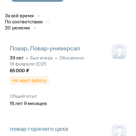
За всё время
По соответствию
20 резюме
Повар, Повар-универсал
39
лет
•
Был
вчера
•
Обновлено
18 февраля 2025
65 000
₽
Не ищет работу
Общий опыт
16
лет
9
месяцев
повар горячего цеха