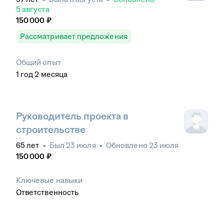
договоров
•
Документооборот
•
Нормативно-
5 августа
техническая документация
•
1С:
150 000
₽
Документооборот
•
Работа с базами данных
•
Выбор подрядных организаций
•
Электронный
Рассматривает предложения
документооборот
Общий опыт
1
год
2
месяца
Руководитель проекта в
строительстве
65
лет
•
Был
23 июля
•
Обновлено
23 июля
150 000
₽
Ключевые навыки
Ответственность