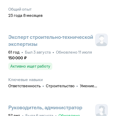
Общий опыт
23
года
8
месяцев
Эксперт строительно-технической
экспертизы
61
год
•
Был
3 августа
•
Обновлено
11 июля
150 000
₽
Активно ищет работу
Ключевые навыки
Ответственность
•
Строительство
•
Умение
работать в коллективе
•
Строительный контроль
•
оформление документации
•
Работа с большим
объемом информации
•
Деловая переписка
•
Технический надзор
•
Сопровождение
Руководитель, администратор
строительства
•
Деловое общение
•
Заключение
57
лет
•
Была
6 августа
•
Обновлено