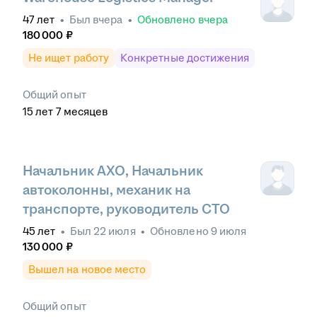
47
лет
•
Был
вчера
•
Обновлено
вчера
180 000
₽
Не ищет работу
Конкретные достижения
Общий опыт
15
лет
7
месяцев
Начальник АХО, Начальник
автоколонны, механик на
транспорте, руководитель СТО
45
лет
•
Был
22 июля
•
Обновлено
9 июля
130 000
₽
Вышел на новое место
Общий опыт