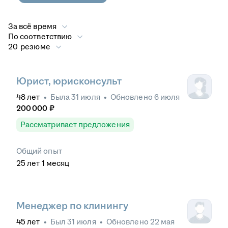
За всё время
По соответствию
20 резюме
Юрист, юрисконсульт
48
лет
•
Была
31 июля
•
Обновлено
6 июля
200 000
₽
Рассматривает предложения
Общий опыт
25
лет
1
месяц
Менеджер по клинингу
45
лет
•
Был
31 июля
•
Обновлено
22 мая