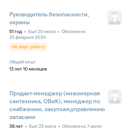
Руководитель безопасности,
охраны
51
год
•
Был
20 июля
•
Обновлено
25 февраля 2024
Не ищет работу
Общий опыт
13
лет
10
месяцев
Продакт-менеджер (инженерная
сантехника, ОВиК), менеджер по
снабжению, закупкам,управлению
запасами
38
лет
•
Был
23 июля
•
Обновлено
7 июля