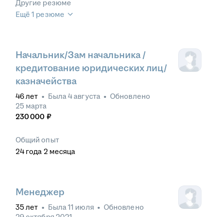
Другие резюме
Ещё 1 резюме
Начальник/Зам начальника /
кредитование юридических лиц/
казначейства
46
лет
•
Была
4 августа
•
Обновлено
25 марта
230 000
₽
Общий опыт
24
года
2
месяца
Менеджер
35
лет
•
Была
11 июля
•
Обновлено
29 октября 2021