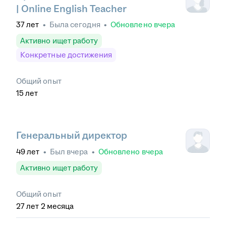
| Online English Teacher
37
лет
•
Была
сегодня
•
Обновлено
вчера
Активно ищет работу
Конкретные достижения
Общий опыт
15
лет
Генеральный директор
49
лет
•
Был
вчера
•
Обновлено
вчера
Активно ищет работу
Общий опыт
27
лет
2
месяца