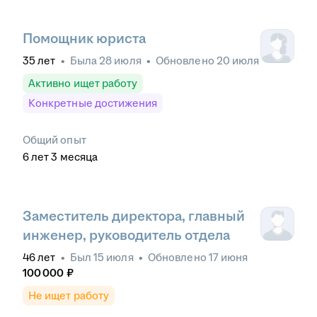
Помощник юриста
35
лет
•
Была
28 июля
•
Обновлено
20 июля
Активно ищет работу
Конкретные достижения
Общий опыт
6
лет
3
месяца
Заместитель директора, главный
инженер, руководитель отдела
46
лет
•
Был
15 июля
•
Обновлено
17 июня
100 000
₽
Не ищет работу