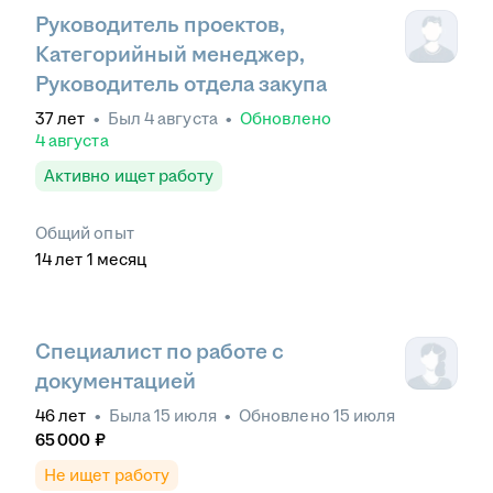
Руководитель проектов,
Категорийный менеджер,
Руководитель отдела закупа
37
лет
•
Был
4 августа
•
Обновлено
4 августа
Активно ищет работу
Общий опыт
14
лет
1
месяц
Специалист по работе с
документацией
46
лет
•
Была
15 июля
•
Обновлено
15 июля
65 000
₽
Не ищет работу