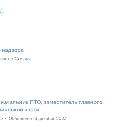
я
 надзора
овлено
24 июня
начальник ПТО, заместитель главного
нической части
25
•
Обновлено
16 декабря 2023