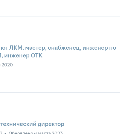
лог ЛКМ, мастер, снабженец, инженер по
М, инженер ОТК
я 2020
 технический директор
23
•
Обновлено
4 марта 2023