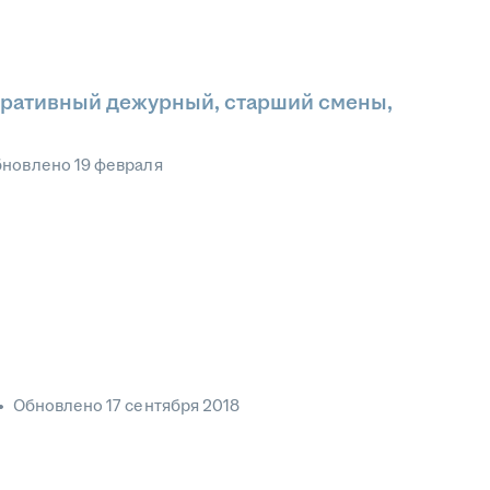
еративный дежурный, старший смены,
бновлено
19 февраля
•
Обновлено
17 сентября 2018