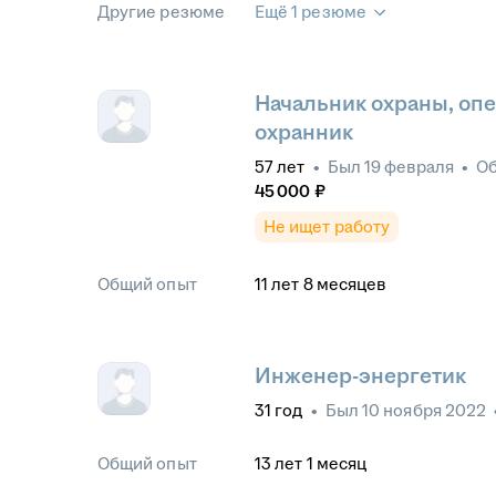
Другие резюме
Ещё 1 резюме
Начальник охраны, оп
охранник
57
лет
•
Был
19 февраля
•
О
45 000
₽
Не ищет работу
Общий опыт
11
лет
8
месяцев
Инженер-энергетик
31
год
•
Был
10 ноября 2022
Общий опыт
13
лет
1
месяц