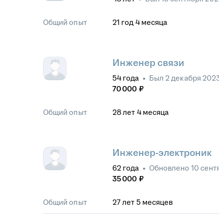
Общий опыт
21
год
4
месяца
Инженер связи
54
года
•
Был
2 декабря 202
70 000
₽
Общий опыт
28
лет
4
месяца
Инженер-электроник
62
года
•
Обновлено
10 сент
35 000
₽
Общий опыт
27
лет
5
месяцев