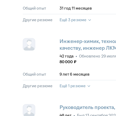
Общий опыт
31
год
11
месяцев
Другие резюме
Ещё 3 резюме
Инженер-химик, техно
качеству, инженер ЛК
42
года
•
Обновлено
29 июл
80 000
₽
Общий опыт
9
лет
6
месяцев
Другие резюме
Ещё 1 резюме
Руководитель проекта,
48
лет
•
Был
13 сентября 20