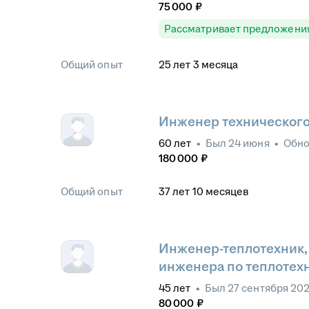
75 000
₽
Рассматривает предложени
Общий опыт
25
лет
3
месяца
Инженер технического
60
лет
•
Был
24 июня
•
Обн
180 000
₽
Общий опыт
37
лет
10
месяцев
Инженер-теплотехник, 
инженера по теплотех
45
лет
•
Был
27 сентября 20
80 000
₽