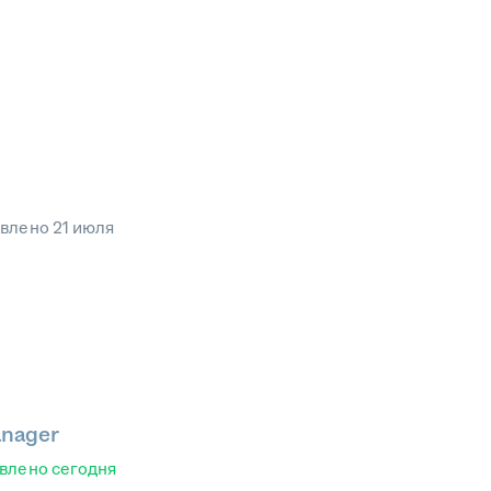
овлено
21 июля
anager
влено
сегодня