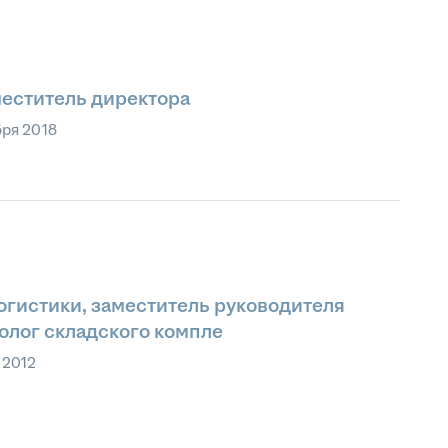
меститель директора
бря 2018
огистики, заместитель руководителя
нолог складского компле
 2012