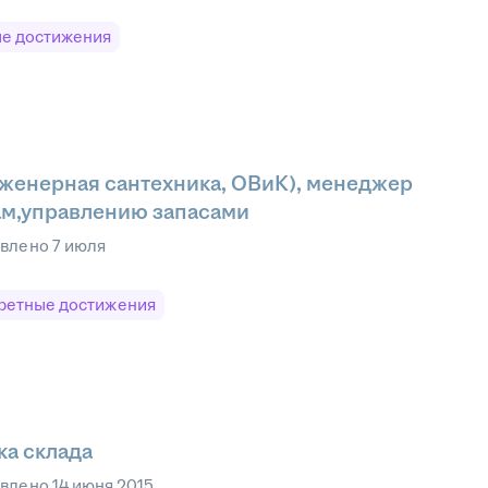
е достижения
женерная сантехника, ОВиК), менеджер
ам,управлению запасами
овлено
7 июля
ретные достижения
ка склада
овлено
14 июня 2015