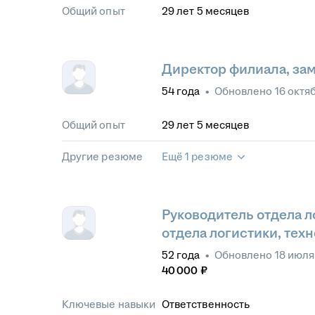
Общий опыт
29
лет
5
месяцев
Директор филиала, за
54
года
•
Обновлено
16 октя
Общий опыт
29
лет
5
месяцев
Другие резюме
Ещё 1 резюме
Руководитель отдела л
отдела логистики, тех
52
года
•
Обновлено
18 июля
40 000
₽
Ключевые навыки
Ответственность