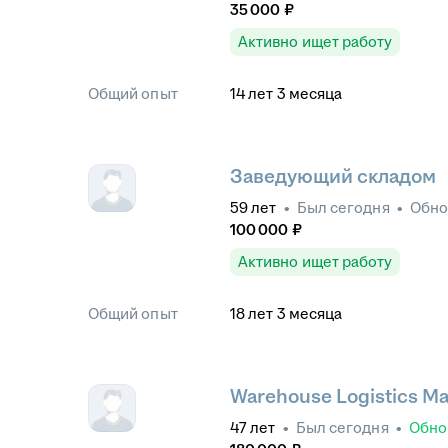
35 000
₽
Активно ищет работу
Общий опыт
14
лет
3
месяца
Заведующий складом
59
лет
•
Был
сегодня
•
Обн
100 000
₽
Активно ищет работу
Общий опыт
18
лет
3
месяца
Warehouse Logistics M
47
лет
•
Был
сегодня
•
Обно