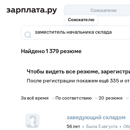
Соискателю
Соискателю
Найдено 1 379 резюме
Чтобы видеть все резюме, зарегистр
После регистрации покажем ещё 335 и о
За всё время
По соответствию
20 резюме
заведующий складом
56
лет
•
Была
3 августа
•
Об