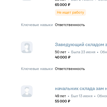
65 000
₽
Не ищет работу
Ключевые навыки
Ответственность
Заведующий складом 
50
лет
•
Была
23 июня
•
Обн
40 000
₽
Ключевые навыки
Ответственность
начальник склада зам 
49
лет
•
Был
13 июня
•
Обно
55 000
₽