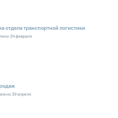
ка отдела транспортной логистики
лено
24 февраля
продаж
влено
29 апреля