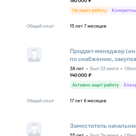
180 000
₽
Не ищет работу
Конкретны
Общий опыт
15
лет
7
месяцев
Продакт-менеджер (ин
по снабжению, закупк
38
лет
•
Был
23 июля
•
Обн
140 000
₽
Активно ищет работу
Конк
Общий опыт
17
лет
6
месяцев
Заместитель начальни
55
лет
•
Был
24 июня
•
Обн