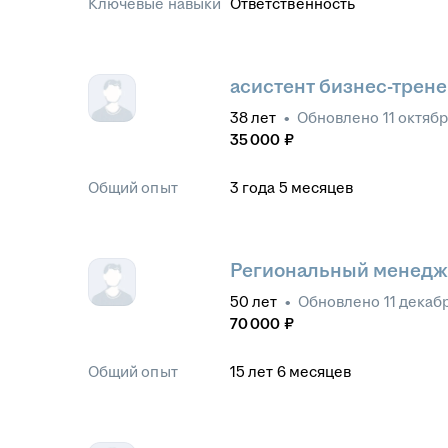
Ключевые навыки
Ответственность
асистент бизнес-трен
38
лет
•
Обновлено
11 октяб
35 000
₽
Общий опыт
3
года
5
месяцев
Региональный менед
50
лет
•
Обновлено
11 декаб
70 000
₽
Общий опыт
15
лет
6
месяцев