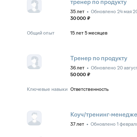
тренер по продукту
35
лет
•
Обновлено
24 мая 2
30 000
₽
Общий опыт
15
лет
5
месяцев
Тренер по продукту
36
лет
•
Обновлено
20 авгус
50 000
₽
Ключевые навыки
Ответственность
Коуч/тренинг-менедж
37
лет
•
Обновлено
1 феврал