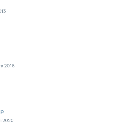
013
та 2016
ер
я 2020