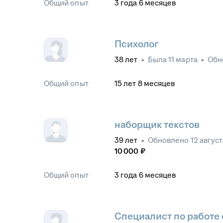
Общий опыт
3
года
6
месяцев
Психолог
38
лет
•
Была
11 марта
•
Обн
Общий опыт
15
лет
8
месяцев
наборщик текстов
39
лет
•
Обновлено
12 авгус
10 000
₽
Общий опыт
3
года
6
месяцев
Специалист по работе 