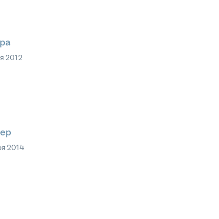
ера
ря 2012
жер
ря 2014