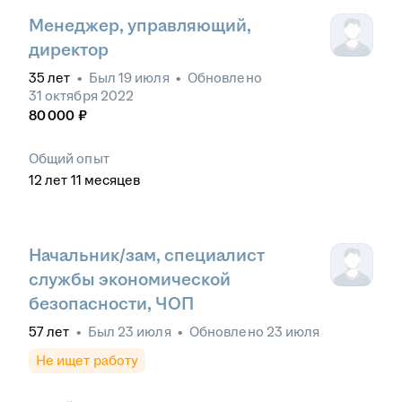
Менеджер, управляющий,
директор
35
лет
•
Был
19 июля
•
Обновлено
31 октября 2022
80 000
₽
Общий опыт
12
лет
11
месяцев
Начальник/зам, специалист
службы экономической
безопасности, ЧОП
57
лет
•
Был
23 июля
•
Обновлено
23 июля
Не ищет работу