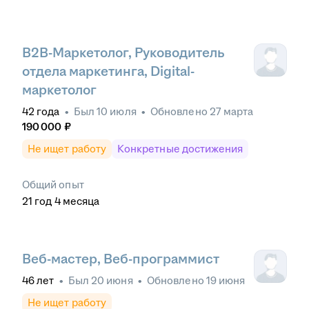
B2B-Маркетолог, Руководитель
отдела маркетинга, Digital-
маркетолог
42
года
•
Был
10 июля
•
Обновлено
27 марта
190 000
₽
Не ищет работу
Конкретные достижения
Общий опыт
21
год
4
месяца
Веб-мастер, Веб-программист
46
лет
•
Был
20 июня
•
Обновлено
19 июня
Не ищет работу