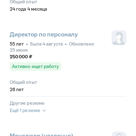
Общий опыт
24
года
4
месяца
Директор по персоналу
55
лет
•
Была
4 августа
•
Обновлено
25 июня
250 000
₽
Активно ищет работу
Общий опыт
28
лет
Другие резюме
Ещё 1 резюме
Менеджер (удаленно)