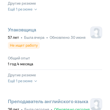
Другие резюме
Ещё 1 резюме
Упаковщица
57
лет
•
Была
вчера
•
Обновлено
30 июня
Не ищет работу
Общий опыт
1
год
4
месяца
Другие резюме
Ещё 1 резюме
Преподаватель английского языка
26
лет
•
Была
сегодня
•
Обновлено
сегодня