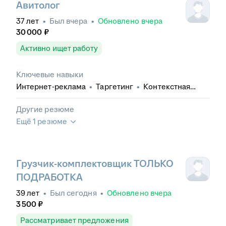
Авитолог
37
лет
•
Был
вчера
•
Обновлено
вчера
30 000
₽
Активно ищет работу
Ключевые навыки
Интернет-реклама
•
Таргетинг
•
Контекстная
реклама
•
Google Analytics
•
Яндекс.Директ
Другие резюме
Ещё 1 резюме
Грузчик-комплектовщик ТОЛЬКО
ПОДРАБОТКА
39
лет
•
Был
сегодня
•
Обновлено
вчера
3 500
₽
Рассматривает предложения