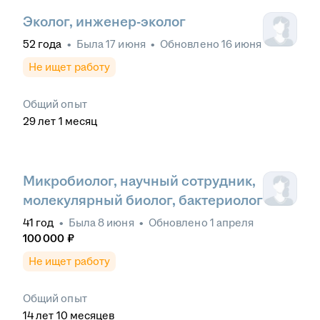
Эколог, инженер-эколог
52
года
•
Была
17 июня
•
Обновлено
16 июня
Не ищет работу
Общий опыт
29
лет
1
месяц
Микробиолог, научный сотрудник,
молекулярный биолог, бактериолог
41
год
•
Была
8 июня
•
Обновлено
1 апреля
100 000
₽
Не ищет работу
Общий опыт
14
лет
10
месяцев