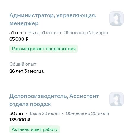
Администратор, управляющая,
менеджер
51
год
•
Была
31 июля
•
Обновлено
25 марта
65 000
₽
Рассматривает предложения
Общий опыт
26
лет
3
месяца
Делопроизводитель, Ассистент
отдела продаж
30
лет
•
Была
28 июля
•
Обновлено
20 июля
135 000
₽
Активно ищет работу