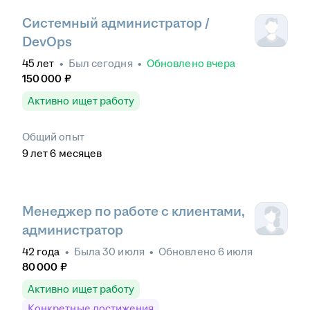
Системный администратор /
DevOps
45
лет
•
Был
сегодня
•
Обновлено
вчера
150 000
₽
Активно ищет работу
Общий опыт
9
лет
6
месяцев
Менеджер по работе с клиентами,
администратор
42
года
•
Была
30 июля
•
Обновлено
6 июля
80 000
₽
Активно ищет работу
Конкретные достижения