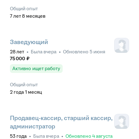
Общий опыт
7
лет
8
месяцев
Заведующий
28
лет
•
Была
вчера
•
Обновлено
5 июня
75 000
₽
Активно ищет работу
Общий опыт
2
года
1
месяц
Продавец-кассир, старший кассир,
администратор
53
года
•
Была
вчера
•
Обновлено
4 августа