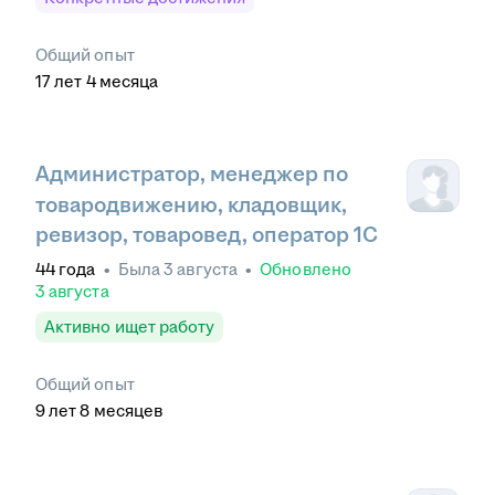
Общий опыт
17
лет
4
месяца
Администратор, менеджер по
товародвижению, кладовщик,
ревизор, товаровед, оператор 1С
44
года
•
Была
3 августа
•
Обновлено
3 августа
Активно ищет работу
Общий опыт
9
лет
8
месяцев