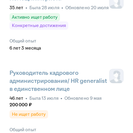
35
лет
•
Была
28 июля
•
Обновлено
20 июля
Активно ищет работу
Конкретные достижения
Общий опыт
6
лет
3
месяца
Руководитель кадрового
администрирования/ HR generalist
в единственном лице
46
лет
•
Была
13 июля
•
Обновлено
9 мая
200 000
₽
Не ищет работу
Общий опыт