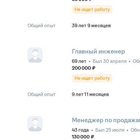
Не ищет работу
Общий опыт
39
лет
9
месяцев
Главный инженер
69
лет
•
Был
30 апреля
•
Об
200 000
₽
Не ищет работу
Общий опыт
9
лет
11
месяцев
Менеджер по продажа
43
года
•
Был
25 июля
•
Обн
130 000
₽