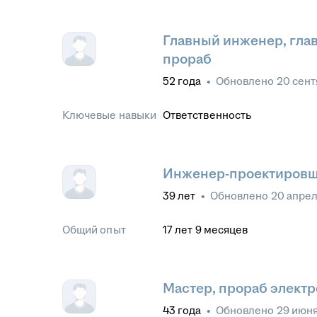
Главный инженер, глав
прораб
52
года
•
Обновлено
20 сент
Ключевые навыки
Ответственность
Инженер-проектиров
39
лет
•
Обновлено
20 апрел
Общий опыт
17
лет
9
месяцев
Мастер, прораб элект
43
года
•
Обновлено
29 июня