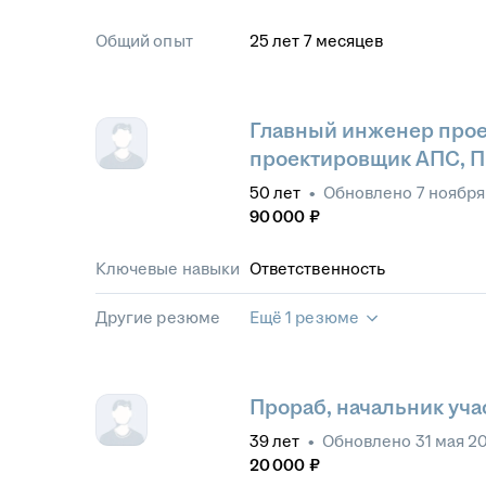
Общий опыт
25
лет
7
месяцев
Главный инженер проек
проектировщик АПС, П
50
лет
•
Обновлено
7 ноября
90 000
₽
Ключевые навыки
Ответственность
Другие резюме
Ещё 1 резюме
Прораб, начальник уча
39
лет
•
Обновлено
31 мая 2
20 000
₽