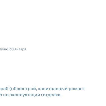
влено
30 января
ораб (общестрой, капитальный ремонт
 по эксплуатации (отделка,