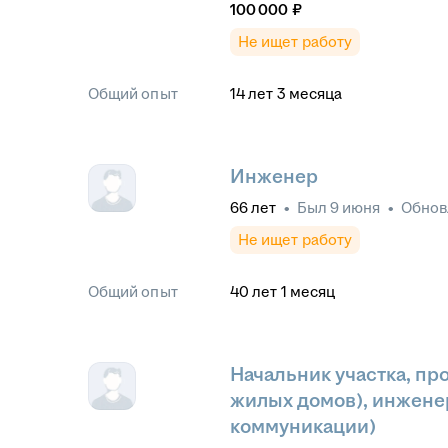
100 000
₽
Не ищет работу
Общий опыт
14
лет
3
месяца
Инженер
66
лет
•
Был
9 июня
•
Обно
Не ищет работу
Общий опыт
40
лет
1
месяц
Начальник участка, пр
жилых домов), инженер
коммуникации)