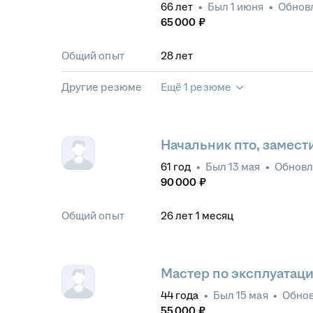
66
лет
•
Был
1 июня
•
Обнов
65 000
₽
Общий опыт
28
лет
Другие резюме
Ещё 1 резюме
Начальник пто, замест
61
год
•
Был
13 мая
•
Обнов
90 000
₽
Общий опыт
26
лет
1
месяц
Мастер по эксплуатац
44
года
•
Был
15 мая
•
Обно
55 000
₽