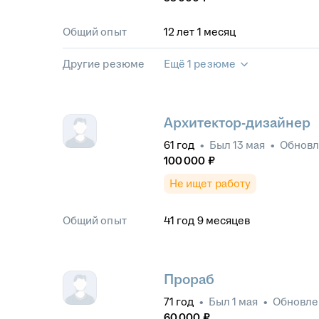
Общий опыт
12
лет
1
месяц
Другие резюме
Ещё 1 резюме
Архитектор-дизайнер
61
год
•
Был
13 мая
•
Обнов
100 000
₽
Не ищет работу
Общий опыт
41
год
9
месяцев
Прораб
71
год
•
Был
1 мая
•
Обновл
60 000
₽