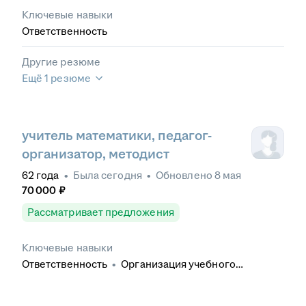
Ключевые навыки
Ответственность
Другие резюме
Ещё 1 резюме
учитель математики, педагог-
организатор, методист
62
года
•
Была
сегодня
•
Обновлено
8 мая
70 000
₽
Рассматривает предложения
Ключевые навыки
Ответственность
•
Организация учебного
процесса
•
Умение работать в коллективе
•
Точность и внимательность к деталям
•
Деловое
общение
•
Деловая переписка
•
Обучение