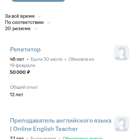
За всё время
По соответствию
20 резюме
Репетитор
48
лет
•
Была
30 июля
•
Обновлено
19 февраля
50 000
₽
Общий опыт
12
лет
Преподаватель английского языка
| Online English Teacher
37
лет
•
Была
вчера
•
Обновлено
вчера