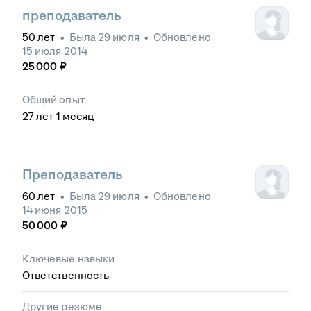
персонала
•
Работа с оргтехникой
•
преподаватель
Управленческие навыки
•
Преподавание
•
50
лет
•
Была
29 июля
•
Обновлено
Администрирование процесса обучения
•
Работа с
15 июля 2014
документами
•
оформление документации
25 000
₽
Общий опыт
27
лет
1
месяц
Преподаватель
60
лет
•
Была
29 июля
•
Обновлено
14 июня 2015
50 000
₽
Ключевые навыки
Ответственность
Другие резюме