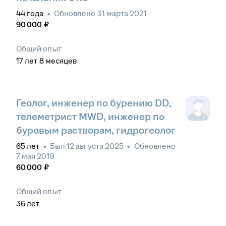
44
года
•
Обновлено
31 марта 2021
90 000
₽
Общий опыт
17
лет
8
месяцев
Геолог, инженер по бурению DD,
телеметрист MWD, инженер по
буровым растворам, гидрогеолог
65
лет
•
Был
12 августа 2025
•
Обновлено
7 мая 2019
60 000
₽
Общий опыт
36
лет