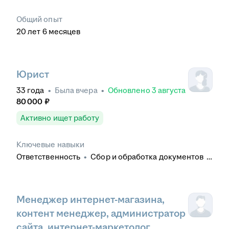
Общий опыт
20
лет
6
месяцев
Юрист
33
года
•
Была
вчера
•
Обновлено
3 августа
80 000
₽
Активно ищет работу
Ключевые навыки
Ответственность
•
Сбор и обработка документов
•
КонсультантПлюс
•
Досудебное урегулирование
споров
•
Работа с обращениями
•
Гражданское
право
•
Составление процессуальных
документов
•
Составление жалоб
•
Менеджер интернет-магазина,
Представительство в суде
•
Претензионная
контент менеджер, администратор
работа
•
Анализ судебной практики
•
сайта, интернет-маркетолог
Составление юридических документов