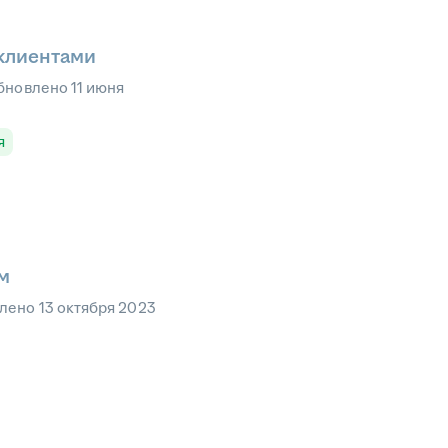
 клиентами
бновлено
11 июня
я
м
влено
13 октября 2023