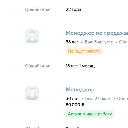
Общий опыт
22
года
Менеджер по продажам
58
лет
•
Был
3 августа
•
Обн
Не ищет работу
Общий опыт
18
лет
1
месяц
Менеджер
30
лет
•
Был
27 июля
•
Обн
80 000
₽
Активно ищет работу