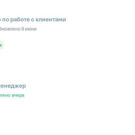
 по работе с клиентами
бновлено
9 июня
я
менеджер
влено
вчера