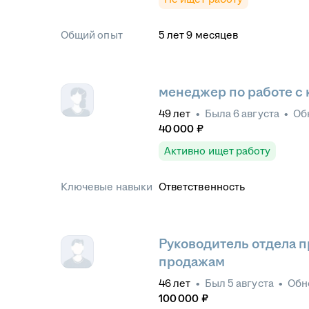
Общий опыт
5
лет
9
месяцев
менеджер по работе с
49
лет
•
Была
6 августа
•
Об
40 000
₽
Активно ищет работу
Ключевые навыки
Ответственность
Руководитель отдела 
продажам
46
лет
•
Был
5 августа
•
Обн
100 000
₽