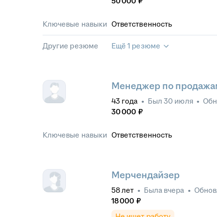
50 000
₽
Ключевые навыки
Ответственность
Другие резюме
Ещё 1 резюме
Менеджер по продажа
43
года
•
Был
30 июля
•
Обн
30 000
₽
Ключевые навыки
Ответственность
Мерчендайзер
58
лет
•
Была
вчера
•
Обно
18 000
₽
Не ищет работу