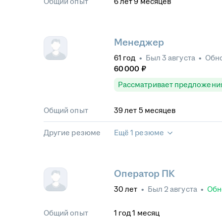
Общий опыт
6
лет
9
месяцев
Менеджер
61
год
•
Был
3 августа
•
Обн
60 000
₽
Рассматривает предложени
Общий опыт
39
лет
5
месяцев
Другие резюме
Ещё 1 резюме
Оператор ПК
30
лет
•
Был
2 августа
•
Обн
Общий опыт
1
год
1
месяц