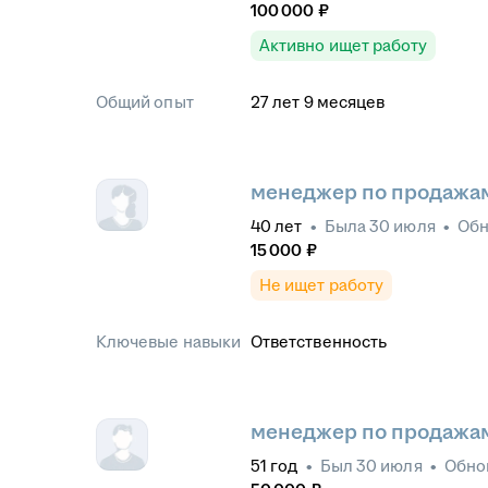
100 000
₽
Активно ищет работу
Общий опыт
27
лет
9
месяцев
менеджер по продажа
40
лет
•
Была
30 июля
•
Об
15 000
₽
Не ищет работу
Ключевые навыки
Ответственность
менеджер по продажа
51
год
•
Был
30 июля
•
Обно