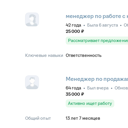
менеджер по работе с
42
года
•
Была
6 августа
•
О
25 000
₽
Рассматривает предложени
Ключевые навыки
Ответственность
Менеджер по продажа
64
года
•
Был
вчера
•
Обно
35 000
₽
Активно ищет работу
Общий опыт
13
лет
7
месяцев