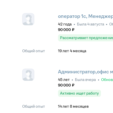
оператор 1с, Менеджер
42
года
•
Была
4 августа
•
О
90 000
₽
Рассматривает предложени
Общий опыт
19
лет
4
месяца
Администратор,офис 
45
лет
•
Была
вчера
•
Обно
90 000
₽
Активно ищет работу
Общий опыт
14
лет
8
месяцев