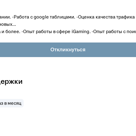
ии. -Работа с google таблицами. -Оценка качества трафика
овых...
 и более. -Опыт работы в сфере iGaming. -Опыт работы с поис
Откликнуться
держки
з в месяц