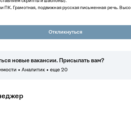
ставляем скрипты и шаблоны).
и ПК. Грамотная, подвижная русская письменная речь. Высо
Откликнуться
ться новые вакансии. Присылать вам?
имости
Аналитик
еще 20
енеджер