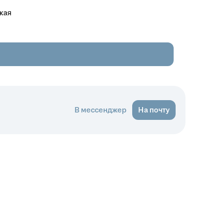
кая
В мессенджер
На почту