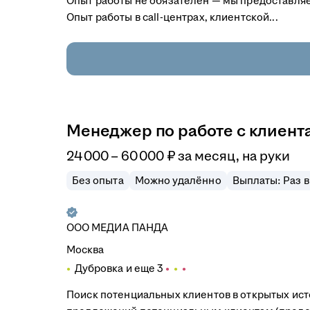
Опыт работы не обязателен — мы предоставляе
Опыт работы в call-центрах, клиентской...
Менеджер по работе с клиента
24 000
–
60 000
₽
за месяц,
на руки
Без опыта
Можно удалённо
Выплаты: Раз в
ООО
МЕДИА ПАНДА
Москва
Дубровка
и еще
3
Поиск потенциальных клиентов в открытых ист