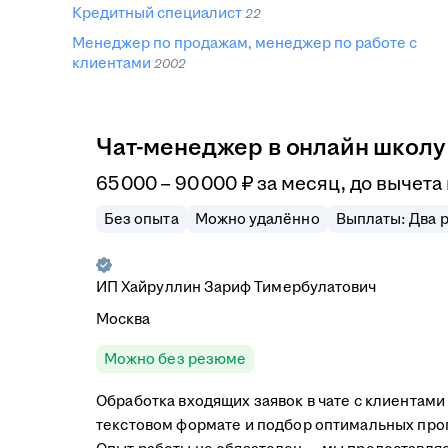
Кредитный специалист
22
Менеджер по продажам, менеджер по работе с
клиентами
2002
Чат-менеджер в онлайн школу
65 000
–
90 000
₽
за месяц,
до вычета
Без опыта
Можно удалённо
Выплаты: Два р
ИП
Хайруллин Зариф Тимербулатович
Москва
Можно без резюме
Обработка входящих заявок в чате с клиентам
текстовом формате и подбор оптимальных прог