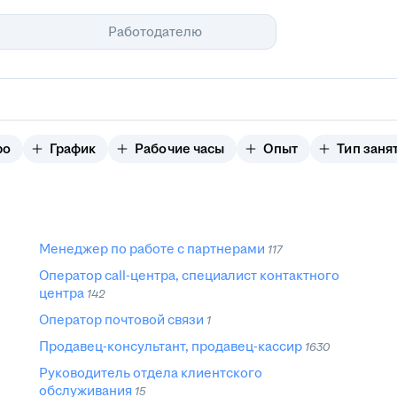
Помощь
Работодателю
ро
График
Рабочие часы
Опыт
Тип заня
Менеджер по работе с партнерами
117
Оператор call-центра, специалист контактного
центра
142
Оператор почтовой связи
1
Продавец-консультант, продавец-кассир
1630
Руководитель отдела клиентского
обслуживания
15