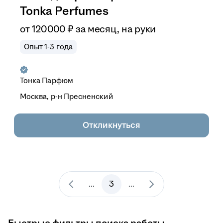
Tonka Perfumes
от
120 000
₽
за месяц,
на руки
Опыт 1-3 года
Тонка Парфюм
Москва, р-н Пресненский
Откликнуться
3
...
...