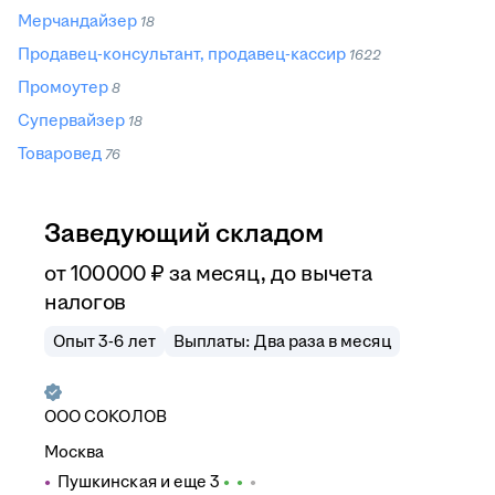
Мерчандайзер
18
Продавец-консультант, продавец-кассир
1622
Промоутер
8
Супервайзер
18
Товаровед
76
Заведующий складом
от
100 000
₽
за месяц,
до вычета
налогов
Опыт 3-6 лет
Выплаты: Два раза в месяц
ООО
СОКОЛОВ
Москва
Пушкинская
и еще
3