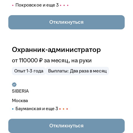
Покровское
и еще
3
Откликнуться
Охранник-администратор
от
110 000
₽
за месяц,
на руки
Опыт 1-3 года
Выплаты: Два раза в месяц
SIBERIA
Москва
Бауманская
и еще
3
Откликнуться