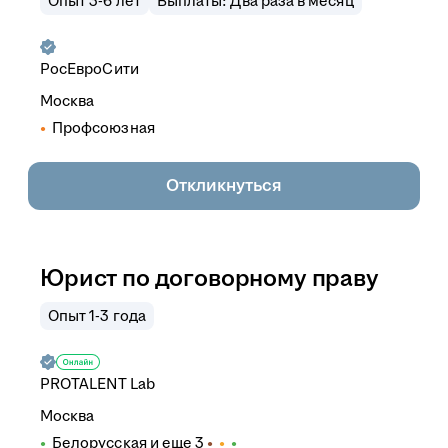
Опыт 3-6 лет
Выплаты: Два раза в месяц
РосЕвроСити
Москва
Профсоюзная
Откликнуться
Юрист по договорному праву
Опыт 1-3 года
PROTALENT Lab
Москва
Белорусская
и еще
3