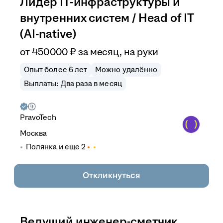
Лидер IT-инфраструктуры и
внутренних систем / Head of IT
(AI-native)
от
450 000
₽
за месяц,
на руки
Опыт более 6 лет
Можно удалённо
Выплаты: Два раза в месяц
PravoTech
Москва
Полянка
и еще
2
Откликнуться
Ведущий инженер-сметчик