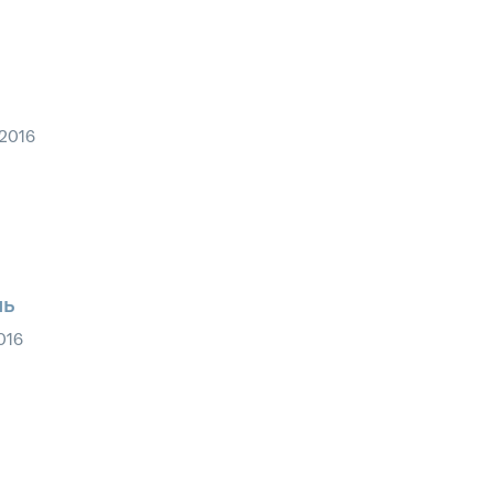
2016
ль
016