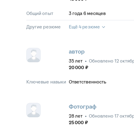
Общий опыт
3
года
6
месяцев
Другие резюме
Ещё 4 резюме
автор
35
лет
•
Обновлено
12 октяб
20 000
₽
Ключевые навыки
Ответственность
Фотограф
28
лет
•
Обновлено
17 октяб
25 000
₽