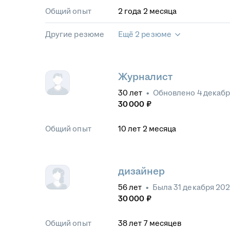
Общий опыт
2
года
2
месяца
Другие резюме
Ещё 2 резюме
Журналист
30
лет
•
Обновлено
4 декабр
30 000
₽
Общий опыт
10
лет
2
месяца
дизайнер
56
лет
•
Была
31 декабря 20
30 000
₽
Общий опыт
38
лет
7
месяцев