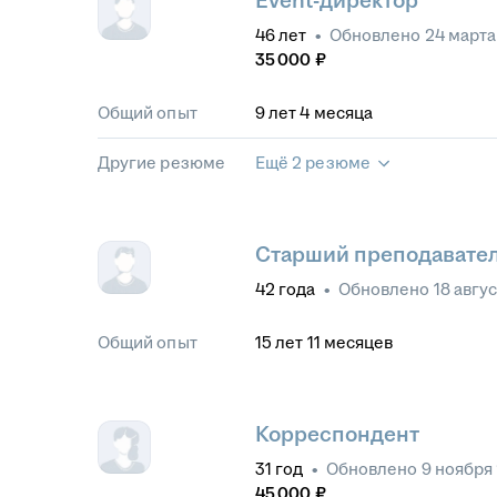
Event-директор
46
лет
•
Обновлено
24 марта
35 000
₽
Общий опыт
9
лет
4
месяца
Другие резюме
Ещё 2 резюме
Старший преподавател
42
года
•
Обновлено
18 авгу
Общий опыт
15
лет
11
месяцев
Корреспондент
31
год
•
Обновлено
9 ноября
45 000
₽