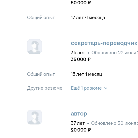
50 000
₽
Общий опыт
17
лет
4
месяца
секретарь-переводчик
35
лет
•
Обновлено
22 июля 
35 000
₽
Общий опыт
15
лет
1
месяц
Другие резюме
Ещё 1 резюме
автор
37
лет
•
Обновлено
30 июня
20 000
₽