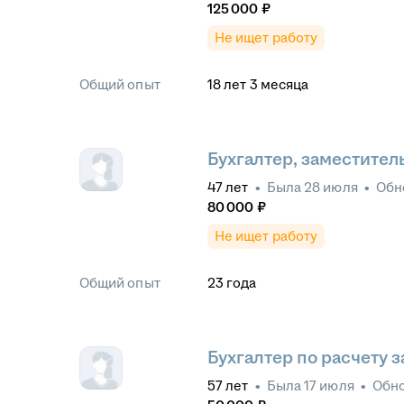
125 000
₽
Не ищет работу
Общий опыт
18
лет
3
месяца
Бухгалтер, заместител
47
лет
•
Была
28 июля
•
Обн
80 000
₽
Не ищет работу
Общий опыт
23
года
Бухгалтер по расчету 
57
лет
•
Была
17 июля
•
Обн