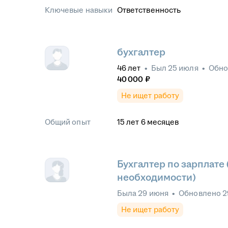
Ключевые навыки
Ответственность
бухгалтер
46
лет
•
Был
25 июля
•
Обн
40 000
₽
Не ищет работу
Общий опыт
15
лет
6
месяцев
Бухгалтер по зарплате
необходимости)
Была
29 июня
•
Обновлено
2
Не ищет работу