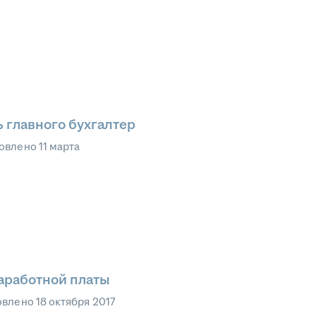
ь главного бухгалтер
овлено
11 марта
заработной платы
овлено
18 октября 2017