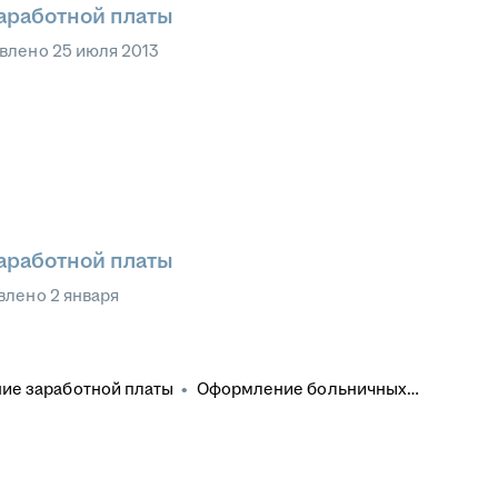
заработной платы
влено
25 июля 2013
заработной платы
влено
2 января
ие заработной платы
•
Оформление больничных
Делопроизводство
•
Больничные листы
•
ое делопроизводство
•
1С: Предприятие 8
•
ервичная бухгалтерская документация
•
Отчетность
1С: Бухгалтерия
•
Налоговая отчетность
•