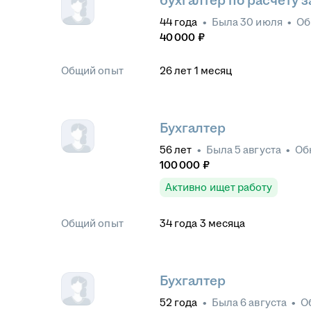
бухгалтер по расчету 
44
года
•
Была
30 июля
•
Об
40 000
₽
Общий опыт
26
лет
1
месяц
Бухгалтер
56
лет
•
Была
5 августа
•
Об
100 000
₽
Активно ищет работу
Общий опыт
34
года
3
месяца
Бухгалтер
52
года
•
Была
6 августа
•
О