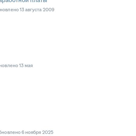
заработной платы
новлено
13 августа 2009
новлено
13 мая
бновлено
6 ноября 2025