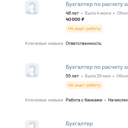
Бухгалтер по расчету 
48
лет
•
Была
4 июня
•
Обно
40 000
₽
Не ищет работу
Ключевые навыки
Ответственность
Бухгалтер по расчету 
55
лет
•
Была
29 мая
•
Обно
Не ищет работу
Ключевые навыки
Работа с банками
•
Начислен
листов и отпусков
•
СБИС
•
Бухгалтерский учет
•
Кадров
Первичная документация
•
П
в ПФР
•
Отчетность в ФСС
•
Бухгалтер