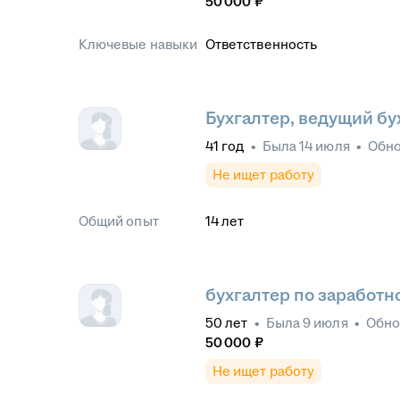
50 000
₽
Ключевые навыки
Ответственность
Бухгалтер, ведущий бу
41
год
•
Была
14 июля
•
Обн
Не ищет работу
Общий опыт
14
лет
бухгалтер по заработн
50
лет
•
Была
9 июля
•
Обн
50 000
₽
Не ищет работу