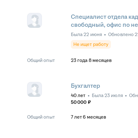
Специалист отдела кад
свободный, офис по н
Была
22 июня
•
Обновлено
2
Не ищет работу
Общий опыт
23
года
8
месяцев
Бухгалтер
40
лет
•
Была
23 июля
•
Обн
50 000
₽
Общий опыт
7
лет
6
месяцев