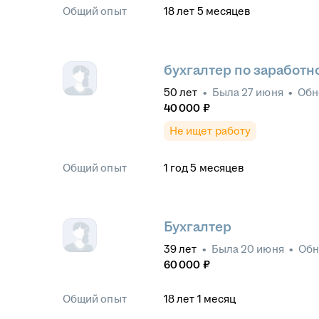
Общий опыт
18
лет
5
месяцев
бухгалтер по заработн
50
лет
•
Была
27 июня
•
Обн
40 000
₽
Не ищет работу
Общий опыт
1
год
5
месяцев
Бухгалтер
39
лет
•
Была
20 июня
•
Обн
60 000
₽
Общий опыт
18
лет
1
месяц