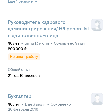
Ещё 1 резюме
Руководитель кадрового
администрирования/ HR generalist
в единственном лице
46
лет
•
Была
13 июля
•
Обновлено
9 мая
200 000
₽
Не ищет работу
Общий опыт
21
год
10
месяцев
Бухгалтер
40
лет
•
Был
3 июля
•
Обновлено
20 февраля 2016