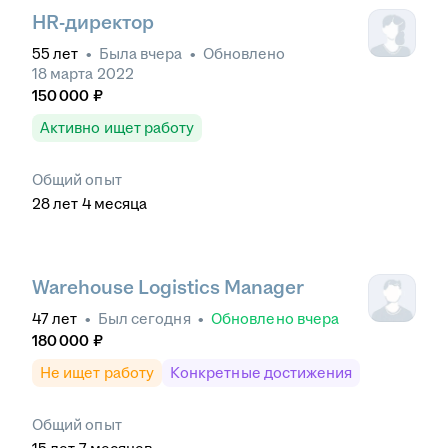
HR-директор
55
лет
•
Была
вчера
•
Обновлено
18 марта 2022
150 000
₽
Активно ищет работу
Общий опыт
28
лет
4
месяца
Warehouse Logistics Manager
47
лет
•
Был
сегодня
•
Обновлено
вчера
180 000
₽
Не ищет работу
Конкретные достижения
Общий опыт